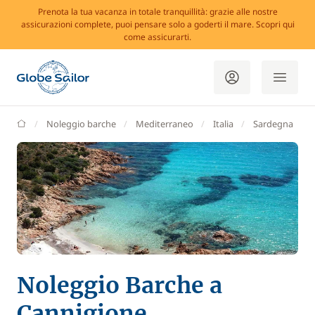
Prenota la tua vacanza in totale tranquillità: grazie alle nostre
assicurazioni complete, puoi pensare solo a goderti il mare. Scopri qui
come assicurarti.
GlobeSailor
Noleggio barche
Mediterraneo
Italia
Sardegna
Noleggio Barche a
Cannigione