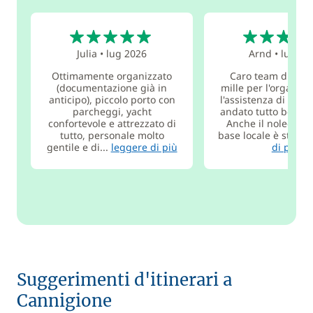
5
5
Julia
•
lug 2026
Arnd
•
lug 20
Ottimamente organizzato
Caro team di GS, 
(documentazione già in
mille per l'organizz
anticipo), piccolo porto con
l'assistenza di ques
parcheggi, yacht
andato tutto bene d
confortevole e attrezzato di
Anche il noleggiato
tutto, personale molto
base locale è stata..
gentile e di...
leggere di più
di più
Suggerimenti d'itinerari a
Cannigione