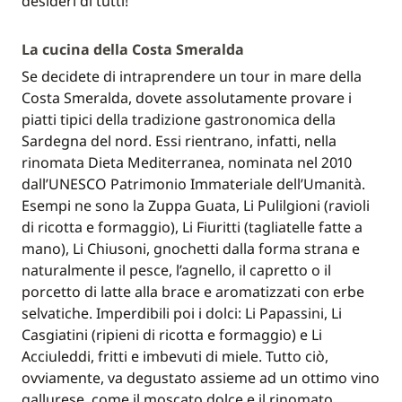
desideri di tutti!
La cucina della Costa Smeralda
Se decidete di intraprendere un tour in mare della
Costa Smeralda, dovete assolutamente provare i
piatti tipici della tradizione gastronomica della
Sardegna del nord. Essi rientrano, infatti, nella
rinomata Dieta Mediterranea, nominata nel 2010
dall’UNESCO Patrimonio Immateriale dell’Umanità.
Esempi ne sono la Zuppa Guata, Li Pulilgioni (ravioli
di ricotta e formaggio), Li Fiuritti (tagliatelle fatte a
mano), Li Chiusoni, gnochetti dalla forma strana e
naturalmente il pesce, l’agnello, il capretto o il
porcetto di latte alla brace e aromatizzati con erbe
selvatiche. Imperdibili poi i dolci: Li Papassini, Li
Casgiatini (ripieni di ricotta e formaggio) e Li
Acciuleddi, fritti e imbevuti di miele. Tutto ciò,
ovviamente, va degustato assieme ad un ottimo vino
gallurese, come il moscato dolce e il rinomato