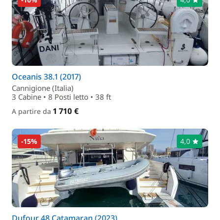
Oceanis 38.1 (2017)
Cannigione (Italia)
3 Cabine • 8 Posti letto • 38 ft
1 710 €
A partire da
-15%
4,0
Dufour 48 Catamaran (2023)