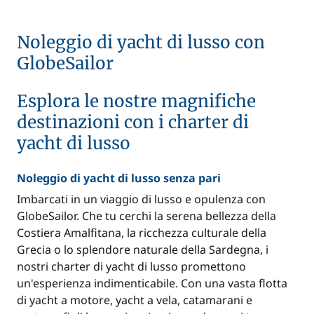
Messico
Monaco
Noleggio di yacht di lusso con
GlobeSailor
Oman
Panama
Esplora le nostre magnifiche
Patagonia
Portogallo
destinazioni con i charter di
Repubblica del Congo
yacht di lusso
Senegal
Noleggio di yacht di lusso senza pari
Sochi
Spagna
Imbarcati in un viaggio di lusso e opulenza con
GlobeSailor. Che tu cerchi la serena bellezza della
Sri Lanka
Stati Uniti
Costiera Amalfitana, la ricchezza culturale della
Grecia o lo splendore naturale della Sardegna, i
Sud della Francia
Tailandia
nostri charter di yacht di lusso promettono
un'esperienza indimenticabile. Con una vasta flotta
Tanzania
Turchia
di yacht a motore, yacht a vela, catamarani e