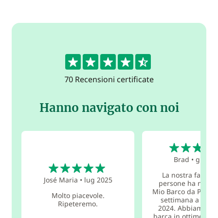
4.6
70 Recensioni certificate
Hanno navigato con noi
5
Brad
•
giu 20
5
La nostra famigli
José Maria
•
lug 2025
persone ha nolegg
Mio Barco da Palma
Molto piacevole.
settimana a giug
Ripeteremo.
2024. Abbiamo tro
barca in ottime con