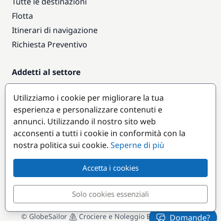
Tutte le destinazioni
Flotta
Itinerari di navigazione
Richiesta Preventivo
Addetti al settore
Accesso armatori
Utilizziamo i cookie per migliorare la tua
Diventare partner
esperienza e personalizzare contenuti e
annunci. Utilizzando il nostro sito web
Destinazioni popolari
acconsenti a tutti i cookie in conformità con la
nostra politica sui cookie.
Seperne di più
Accetta i cookies
Solo cookies essenziali
© GlobeSailor
Crociere e Noleggio Barche dal 2008
Domande?