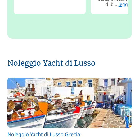
di b...
leggere d
Noleggio Yacht di Lusso
Noleggio Yacht di Lusso Grecia