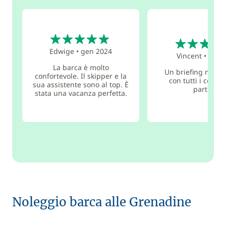
5
5
Edwige
•
gen 2024
Vincent
•
dic 2
La barca è molto
Un briefing molto
confortevole. Il skipper e la
con tutti i consig
sua assistente sono al top. È
partire!
stata una vacanza perfetta.
Noleggio barca alle Grenadine