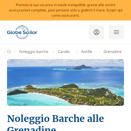
Prenota la tua vacanza in totale tranquillità: grazie alle nostre
assicurazioni complete, puoi pensare solo a goderti il mare. Scopri qui
come assicurarti.
GlobeSailor
Noleggio barche
Caraibi
Antille
Grenadine
Noleggio Barche alle
Grenadine