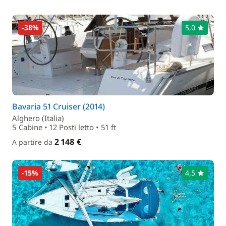
-38%
5,0
Bavaria 51 Cruiser (2014)
Alghero (Italia)
5 Cabine • 12 Posti letto • 51 ft
2 148 €
A partire da
-15%
4,5