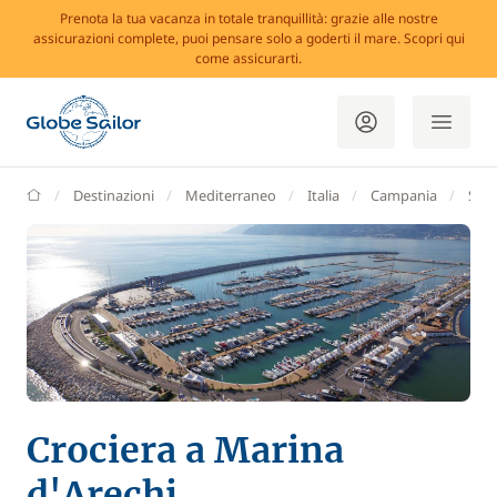
Prenota la tua vacanza in totale tranquillità: grazie alle nostre
assicurazioni complete, puoi pensare solo a goderti il mare. Scopri qui
come assicurarti.
GlobeSailor
Destinazioni
Mediterraneo
Italia
Campania
Sale
Crociera a Marina
d'Arechi