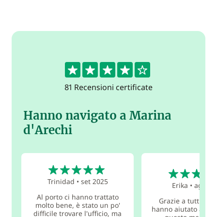
4.4
81 Recensioni certificate
Hanno navigato a Marina
d'Arechi
5
5
Trinidad
•
set 2025
Erika
•
ago 20
Al porto ci hanno trattato
Grazie a tutti col
molto bene, è stato un po'
hanno aiutato a org
difficile trovare l'ufficio, ma