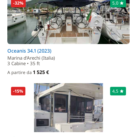
-32%
5,0
Oceanis 34.1 (2023)
Marina d'Arechi (Italia)
3 Cabine • 35 ft
1 525 €
A partire da
-15%
4,5