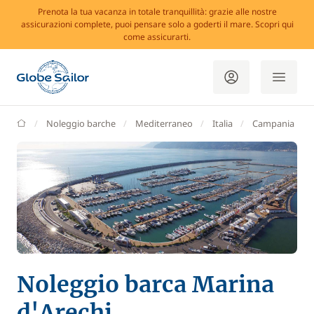
Prenota la tua vacanza in totale tranquillità: grazie alle nostre
assicurazioni complete, puoi pensare solo a goderti il mare. Scopri qui
come assicurarti.
GlobeSailor
Noleggio barche
Mediterraneo
Italia
Campania
Noleggio barca Marina
d'Arechi