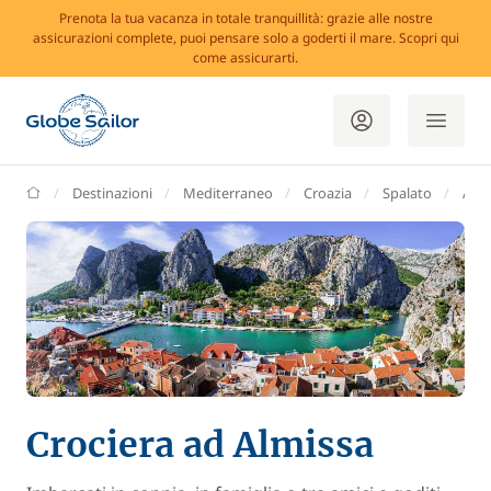
Prenota la tua vacanza in totale tranquillità: grazie alle nostre
assicurazioni complete, puoi pensare solo a goderti il mare. Scopri qui
come assicurarti.
GlobeSailor
Destinazioni
Mediterraneo
Croazia
Spalato
Almi
Crociera ad Almissa