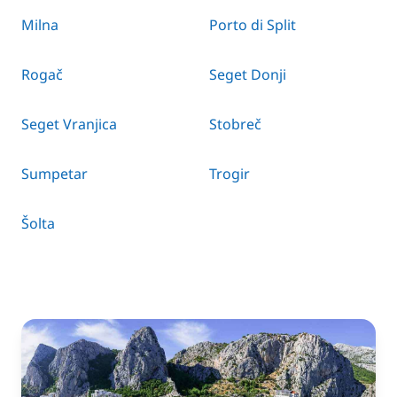
Milna
Porto di Split
Rogač
Seget Donji
Seget Vranjica
Stobreč
Sumpetar
Trogir
Šolta