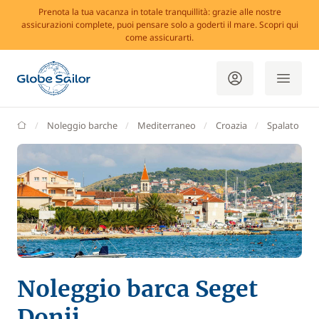
Prenota la tua vacanza in totale tranquillità: grazie alle nostre
assicurazioni complete, puoi pensare solo a goderti il mare. Scopri qui
come assicurarti.
GlobeSailor
Noleggio barche
Mediterraneo
Croazia
Spalato
Noleggio barca Seget
Donji