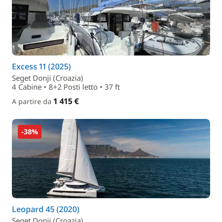
Excess 11 (2025)
Seget Donji (Croazia)
4 Cabine • 8+2 Posti letto • 37 ft
1 415 €
A partire da
-38%
Leopard 45 (2020)
Seget Donji (Croazia)