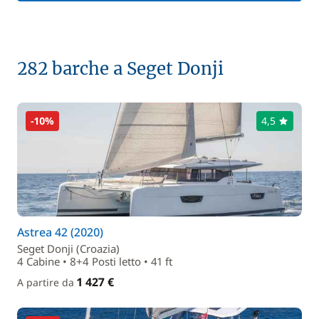
282 barche a Seget Donji
-10%
4,5
Astrea 42 (2020)
Seget Donji (Croazia)
4 Cabine • 8+4 Posti letto • 41 ft
1 427 €
A partire da