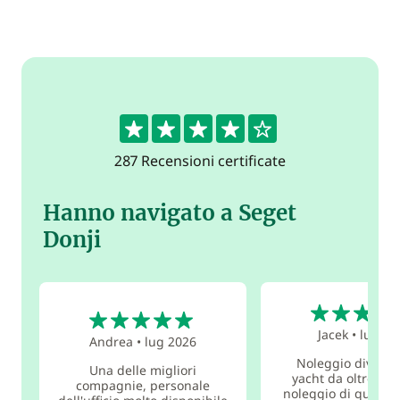
4.4
287 Recensioni certificate
Hanno navigato a Seget
Donji
5
5
Jacek
•
lug 20
Andrea
•
lug 2026
Noleggio diversi t
Una delle migliori
yacht da oltre 20 a
compagnie, personale
noleggio di quest'a