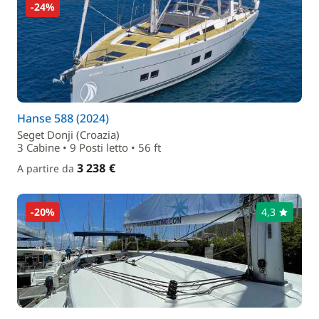
-24%
Hanse 588 (2024)
Seget Donji (Croazia)
3 Cabine • 9 Posti letto • 56 ft
3 238 €
A partire da
-20%
4,3