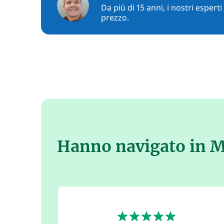
Da più di 15 anni, i nostri espert
prezzo.
Hanno navigato in M
5