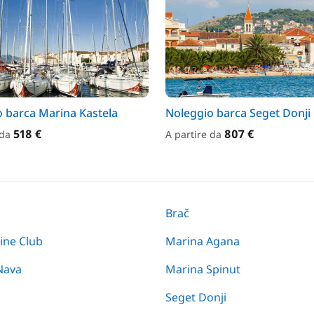
 barca Marina Kastela
Noleggio barca Seget Donji
518 €
807 €
 da
A partire da
Brač
ine Club
Marina Agana
Nava
Marina Spinut
Seget Donji