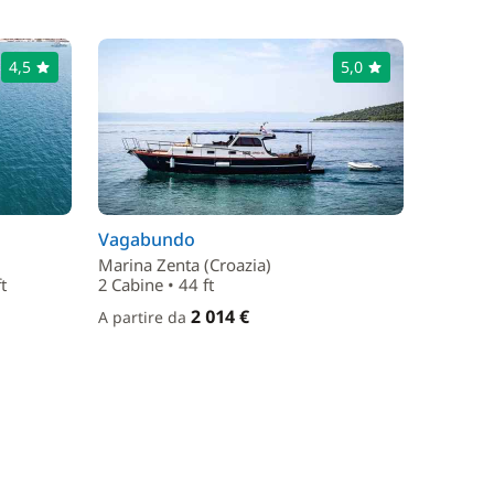
4,5
5,0
Vagabundo
Marina Zenta (Croazia)
t
2 Cabine • 44 ft
2 014 €
A partire da