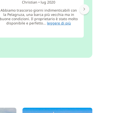
Christian
•
lug 2020
Abbiamo trascorso giorni indimenticabili con
La barc
la Pelagruza, una barca più vecchia ma in
aspettativ
buone condizioni. Il proprietario è stato molto
stata p
disponibile e perfetto...
leggere di più
bambini, 