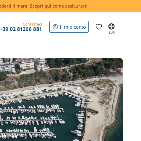
oderti il mare. Scopri qui come assicurarti.
Contattaci
Il mio conto
+39 02 81266 881
EUR