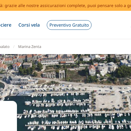
tà: grazie alle nostre assicurazioni complete, puoi pensare solo a g
ciere
Corsi vela
Preventivo Gratuito
palato
Marina Zenta