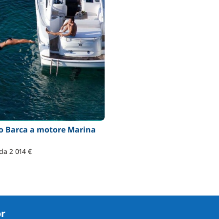
o Barca a motore Marina
da 2 014 €
or