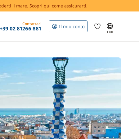
oderti il mare. Scopri qui come assicurarti.
Contattaci
Il mio conto
+39 02 81266 881
EUR