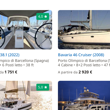
4,0
38.1 (2022)
Bavaria 46 Cruiser (2008)
mpico di Barcellona (Spagna)
Porto Olimpico di Barcellona 
 6 Posti letto • 38 ft
4 Cabine • 8+2 Posti letto • 47 f
1 751 €
2 920 €
 da
A partire da
5,0