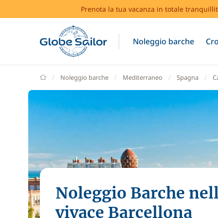
Prenota la tua vacanza in totale tranquilli
Noleggio barche
Cro
GlobeSailor
Noleggio barche
Mediterraneo
Spagna
C
Noleggio Barche nel
vivace Barcellona