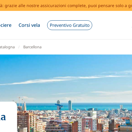
tà: grazie alle nostre assicurazioni complete, puoi pensare solo a g
ciere
Corsi vela
Preventivo Gratuito
atalogna
Barcellona
la