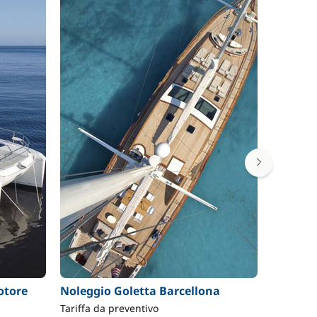
otore
Noleggio Goletta Barcellona
Noleggi
Barcell
Tariffa da preventivo