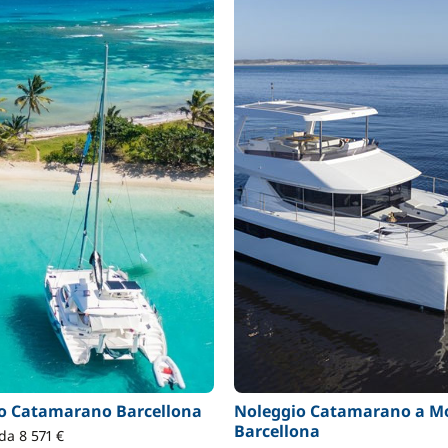
o Catamarano Barcellona
Noleggio Catamarano a M
Barcellona
da 8 571 €