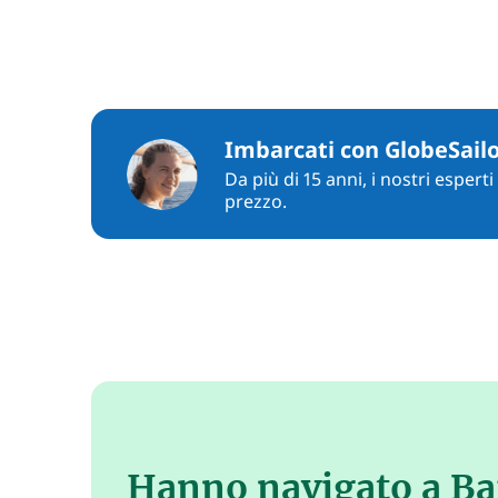
Imbarcati con GlobeSail
Da più di 15 anni, i nostri espert
prezzo.
Hanno navigato a Ba