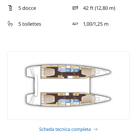
5 docce
42 ft (12,80 m)
lunghezza
5 toilettes
1,00/1,25 m
pescaggio
Scheda tecnica completa