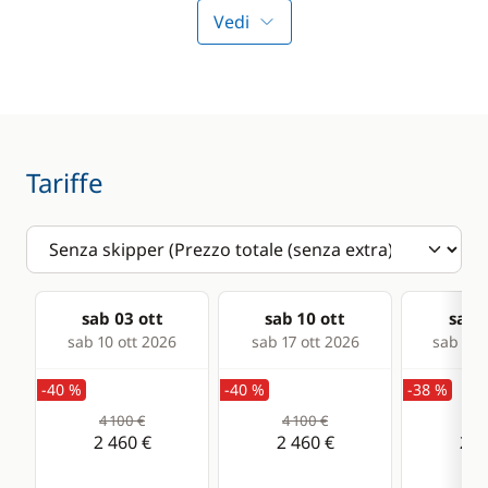
Vedi
Deck equipment
Comfort
Electric Windlass
Air-conditioning
Speakers in cockpit
Generator
Swimming ladder
Watermaker
Tariffe
WC elettrico
sab 03 ott
sab 10 ott
sab 1
sab 10 ott 2026
sab 17 ott 2026
sab 24 
-40 %
-40 %
-38 %
4 100 €
4 100 €
4 1
2 460 €
2 460 €
2 5