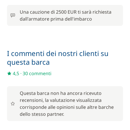
Kit di benvenuto
—
Una cauzione di 2500 EUR ti sarà richiesta
dall'armatore prima dell'imbarco
Incluso nel prezzo
Lenzuola
—
Incluso nel prezzo
Pulizia finale
—
I commenti dei nostri clienti su
Incluso nel prezzo
questa barca
Wifi
—
4,5
·
30 commenti
In opzione
Questa barca non ha ancora ricevuto
recensioni, la valutazione visualizzata
Costo One Way
750,00 €
corrisponde alle opinioni sulle altre barche
dello stesso partner.
250,00 €
Cuoco (pasti non inclusi)
/ notte