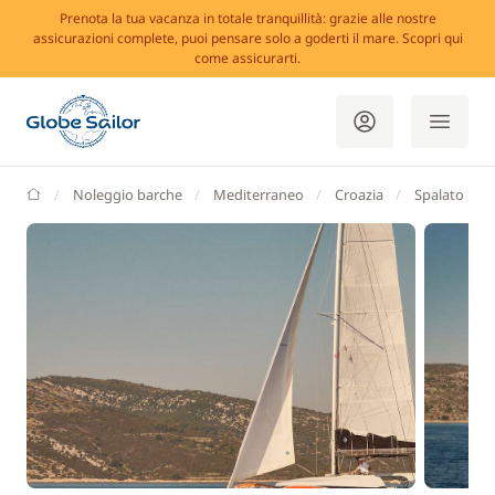
Prenota la tua vacanza in totale tranquillità: grazie alle nostre
assicurazioni complete, puoi pensare solo a goderti il mare. Scopri qui
come assicurarti.
GlobeSailor
Noleggio barche
Mediterraneo
Croazia
Spalato