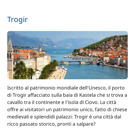
230,00 €
Hostess (pasti non inclusi)
/ notte
Trogir
100,00 €
Kayak
/ settimana
Rete di protezione
150,00 €
Seabob / Scooter d'acqua
1 200,00 €
250,00 €
Skipper (pasti non inclusi)
/ notte
Iscritto al patrimonio mondiale dell'Unesco, il porto
di Trogir affacciato sulla baia di Kastela che si trova a
cavallo tra il continente e l'isola di Ciovo. La città
offre ai visitatori un patrimonio unico, fatto di chiese
medievali e splendidi palazzi: Trogir è una città dal
ricco passato storico, pronti a salpare?