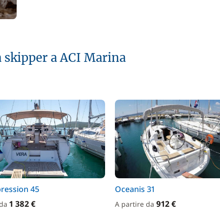
 skipper a ACI Marina
ression 45
Oceanis 31
1 382 €
912 €
 da
A partire da