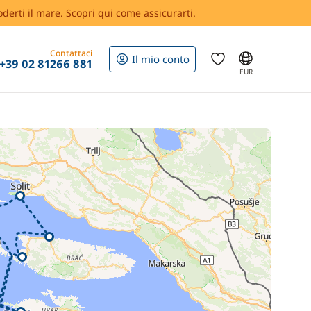
oderti il mare. Scopri qui come assicurarti.
Contattaci
Il mio conto
+39 02 81266 881
EUR