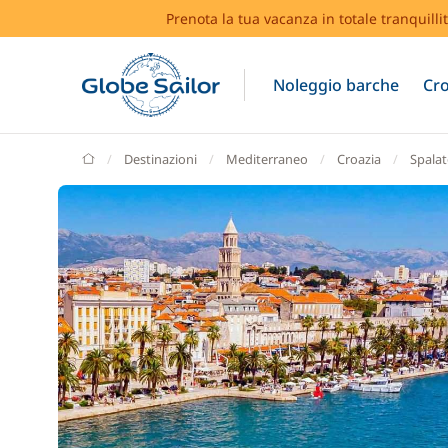
Prenota la tua vacanza in totale tranquilli
Noleggio barche
Cro
GlobeSailor
Destinazioni
Mediterraneo
Croazia
Spala