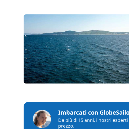
Imbarcati con GlobeSail
Da più di 15 anni, i nostri espert
prezzo.