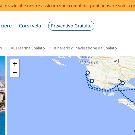
tà: grazie alle nostre assicurazioni complete, puoi pensare solo a g
ciere
Corsi vela
Preventivo Gratuito
to
ACI Marina Spalato
Itinerario di navigazione da Spalato
+
−