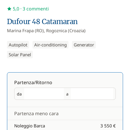
5,0
· 3 commenti
Dufour 48 Catamaran
Marina Frapa (RO), Rogoznica (Croazia)
Autopilot
Air-conditioning
Generator
Solar Panel
Partenza/Ritorno
da
a
Partenza
Ritorno
Partenza meno cara
Noleggio Barca
3 550 €