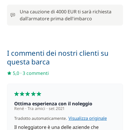
Incluso nel confort package
Wifi
—
Una cauzione di 4000 EUR ti sarà richiesta
dall'armatore prima dell'imbarco
In opzione
Animale domestico
200,00 €
I commenti dei nostri clienti su
questa barca
Assicurazione Damage waiver
480,00 €
5,0
·
3 commenti
A partire da
Motore fuoribordo
—
5
100,00 €
Paddle (SUP)
/ settimana
Ottima esperienza con il noleggio
René
Tra amici
set 2021
Visualizza originale
Tradotto automaticamente.
Il noleggiatore è una delle aziende che