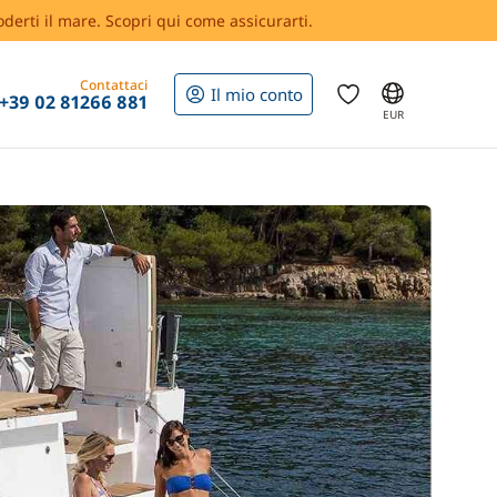
oderti il mare. Scopri qui come assicurarti.
Contattaci
Il mio conto
+39 02 81266 881
EUR