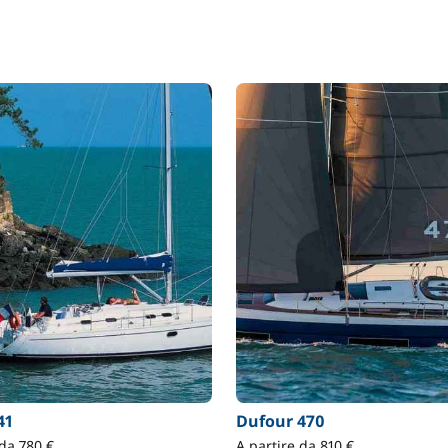
41
Dufour 470
 da 780 €
A partire da 810 €