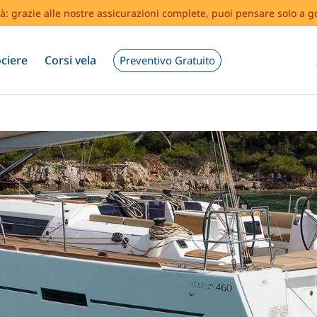
tà: grazie alle nostre assicurazioni complete, puoi pensare solo a g
ciere
Corsi vela
Preventivo Gratuito