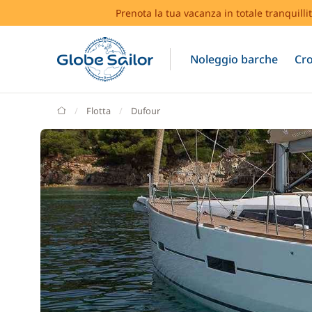
Prenota la tua vacanza in totale tranquilli
Noleggio barche
Cro
GlobeSailor
Flotta
Dufour