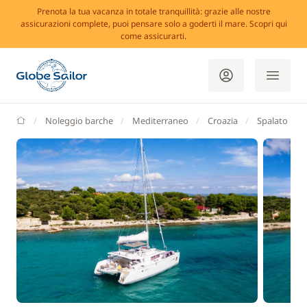
Prenota la tua vacanza in totale tranquillità: grazie alle nostre
assicurazioni complete, puoi pensare solo a goderti il mare. Scopri qui
come assicurarti.
GlobeSailor
Noleggio barche
Mediterraneo
Croazia
Spalato