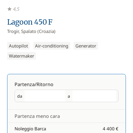
4,5
Lagoon 450 F
Trogir, Spalato (Croazia)
Autopilot
Air-conditioning
Generator
Watermaker
Partenza/Ritorno
da
a
Partenza
Ritorno
Partenza meno cara
Noleggio Barca
4 400 €