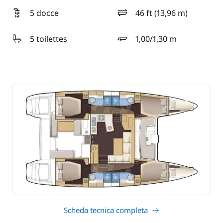
5 docce
46 ft (13,96 m)
lunghezza
5 toilettes
1,00/1,30 m
pescaggio
Scheda tecnica completa