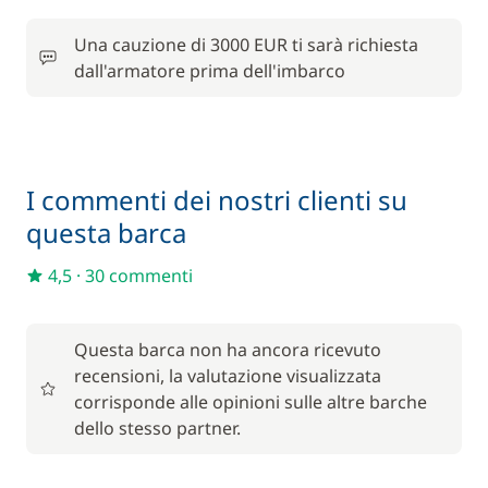
250,00 €
Una cauzione di 3000 EUR ti sarà richiesta
Cuoco (pasti non inclusi)
/ notte
dall'armatore prima dell'imbarco
230,00 €
Hostess (pasti non inclusi)
/ notte
100,00 €
I commenti dei nostri clienti su
Kayak
/ settimana
questa barca
Rete di protezione
150,00 €
4,5
·
30 commenti
Seabob / Scooter d'acqua
1 200,00 €
Questa barca non ha ancora ricevuto
recensioni, la valutazione visualizzata
250,00 €
Skipper (pasti non inclusi)
/ notte
corrisponde alle opinioni sulle altre barche
dello stesso partner.