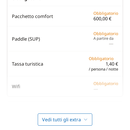
Obbligatorio
Pacchetto comfort
600,00 €
Obbligatorio
Paddle (SUP)
A partire da
—
Obbligatorio
Tassa turistica
1,40 €
/ persona / notte
Obbligatorio
Wifi
—
In opzione
Vedi tutti gli extra
Costo One Way
750,00 €