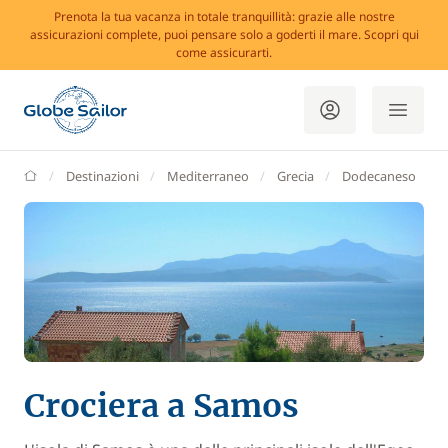
Prenota la tua vacanza in totale tranquillità: grazie alle nostre
assicurazioni complete, puoi pensare solo a goderti il mare. Scopri qui
come assicurarti.
GlobeSailor
Destinazioni
Mediterraneo
Grecia
Dodecaneso
Crociera a Samos