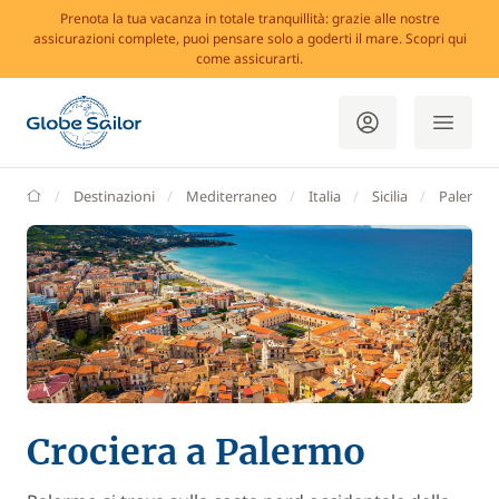
Prenota la tua vacanza in totale tranquillità: grazie alle nostre
assicurazioni complete, puoi pensare solo a goderti il mare. Scopri qui
come assicurarti.
GlobeSailor
Destinazioni
Mediterraneo
Italia
Sicilia
Palermo
Crociera a Palermo