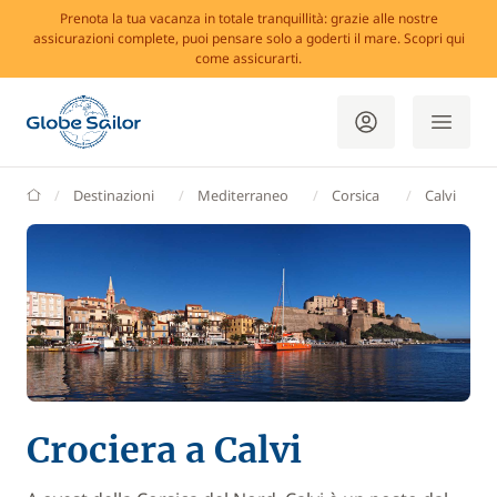
Prenota la tua vacanza in totale tranquillità: grazie alle nostre
assicurazioni complete, puoi pensare solo a goderti il mare. Scopri qui
come assicurarti.
GlobeSailor
Destinazioni
Mediterraneo
Corsica
Calvi
Crociera a Calvi