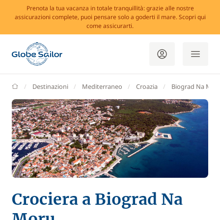
Prenota la tua vacanza in totale tranquillità: grazie alle nostre
assicurazioni complete, puoi pensare solo a goderti il mare. Scopri qui
come assicurarti.
GlobeSailor
Destinazioni
Mediterraneo
Croazia
Biograd Na Mor
Crociera a Biograd Na
Moru