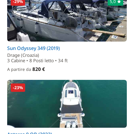
-29%
5,0
Sun Odyssey 349 (2019)
Drage (Croazia)
3 Cabine • 8 Posti letto • 34 ft
820 €
A partire da
-23%