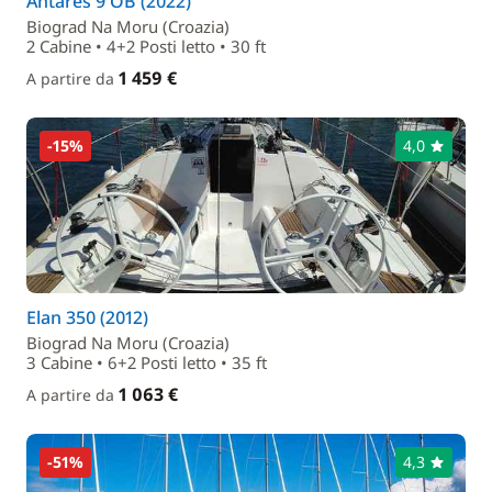
Antares 9 OB (2022)
Biograd Na Moru (Croazia)
2 Cabine • 4+2 Posti letto • 30 ft
1 459 €
A partire da
-15%
4,0
Elan 350 (2012)
Biograd Na Moru (Croazia)
3 Cabine • 6+2 Posti letto • 35 ft
1 063 €
A partire da
-51%
4,3