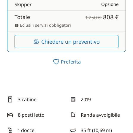
Skipper
Opzione
808 €
Totale
1 250 €
Eclusi i servizi obbligatori
Chiedere un preventivo
Preferita
3 cabine
2019
anno
8 posti letto
Randa avvolgibile
1 docce
35 ft (10,69 m)
lunghezza