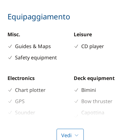
Equipaggiamento
Misc.
Leisure
Guides & Maps
CD player
Safety equipment
Electronics
Deck equipment
Chart plotter
Bimini
GPS
Bow thruster
Sounder
Capottina
paraspruzzi
Speedometer
Speakers in cockpit
VHF DSC
Vedi