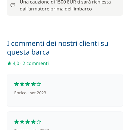
Una cauzione di 1500 EUR ti sarà richiesta
dall'armatore prima dell'imbarco
Pacchetto comfort
350,00 €
120,00 €
Paddle (SUP)
/ settimana
I commenti dei nostri clienti su
questa barca
4,0
·
2 commenti
4
Enrico
set 2023
4