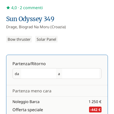
4,0
· 2 commenti
Sun Odyssey 349
Drage, Biograd Na Moru (Croazia)
Bow thruster
Solar Panel
Partenza/Ritorno
da
a
Partenza
Ritorno
Partenza meno cara
Noleggio Barca
1 250 €
Offerta speciale
-442 €