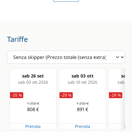
Comfort
Solar Panel
Tariffe
sab 26 set
sab 03 ott
sab 1
sab 03 ott 2026
sab 10 ott 2026
sab 17 
-35 %
-29 %
-29 %
1 250 €
1 250 €
1 1
808 €
891 €
82
Prenota
Prenota
Pre