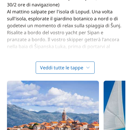
30/2 ore di navigazione)
Al mattino salpate per l'isola di Lopud. Una volta
sull'isola, esplorate il giardino botanico a nord o di
godetevi un momento di relax sulla spiaggia di Šunj.
Risalite a bordo del vostro yacht per Sipan e
pranzate a bordo. Il vostro skipper getterà l'ancora
nella baia di Šipanska Luka, prima di portarvi al
ristorante "Stara Mlinica" per la cena.
Pernottamento a bordo.
Veddi tutte le tappe
GIORNO 3 : Sipan - Polace (Mljet)
(circa 4 ore e 30 di
navigazione)
Si leva l'ancora di buon'ora e ci si dirige verso Mljet
per raggiungere la costa settentrionale dell'isola,
chiamata Polace. Fate una passeggiata nel bellissimo
parco nazionale e godetevi il paesaggio mozzafiato.
In seguito, godetevi una nuotata e osservate i pesci.
Un pedalò sarà a disposizione di coloro che