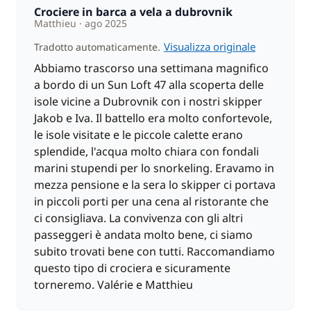
Fate una sosta sull'isolotto roccioso di Olipa e
Crociere in barca a vela a dubrovnik
ammirate i paesaggi, uno più bello dell'altro. È in
Matthieu
ago 2025
questo scenario da cartolina che pranzerete prima
Visualizza originale
Tradotto automaticamente.
di dirigervi verso il centro storico di Dubrovnik. Una
volta arrivati, passeggiate lungo le mura o
Abbiamo trascorso una settimana magnifico
sorseggiate un drink guardando il mare. Cena in
a bordo di un Sun Loft 47 alla scoperta delle
città.
isole vicine a Dubrovnik con i nostri skipper
Jakob e Iva. Il battello era molto confortevole,
GIORNO 8 : Dubrovnik
le isole visitate e le piccole calette erano
Lo sbarco è previsto dopo la colazione, intorno alle
splendide, l'acqua molto chiara con fondali
9:00.
marini stupendi per lo snorkeling. Eravamo in
mezza pensione e la sera lo skipper ci portava
IMPORTANTE :
in piccoli porti per una cena al ristorante che
• Le cene dei giorni 2, 3 e 5 (non incluse nella mezza
ci consigliava. La convivenza con gli altri
pensione) si svolgeranno in ristoranti specifici,
passeggeri è andata molto bene, ci siamo
poiché la barca sarà attraccata direttamente al loro
subito trovati bene con tutti. Raccomandiamo
molo. Non sarà quindi possibile cenare altrove in
questo tipo di crociera e sicuramente
queste tappe.
torneremo. Valérie e Matthieu