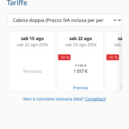
Tariffe
sab 15 ago
sab 22 ago
sab 2
sab 22 ago 2026
sab 29 ago 2026
sab 05 
-10 %
-10 %
1 130 €
1 0
1 017 €
96
Terminato
Prenota
Pre
Non ti conviene nessuna data?
Contattaci!