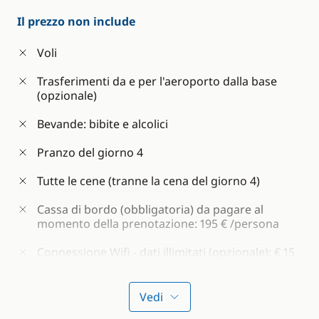
Attrezzatura per lo snorkeling (pinne, maschere
e boccagli)
Il prezzo non include
Paddle
Voli
Assicurazione della barca e dei passeggeri
Trasferimenti da e per l'aeroporto dalla base
(opzionale)
I clienti possono acquistare altre bevande da portare
Bevande: bibite e alcolici
a bordo ma devono conservarle fuori delle aree
comuni. Lo skipper ha la piena autorità di controllare
Pranzo del giorno 4
il consumo a bordo.
Tutte le cene (tranne la cena del giorno 4)
Cassa di bordo (obbligatoria) da pagare al
momento della prenotazione: 195 € /persona
Connessione Wifi - dati illimitati (opzionale): € 15
/cabina
Supplemento per esigenze alimentari specifiche
Vedi
(vegetariano, pescetariano, vegano, senza