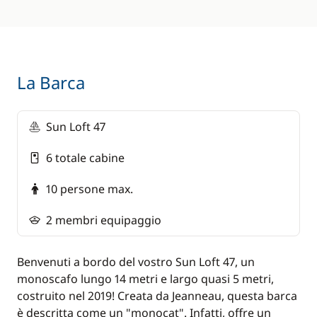
glutine, diabetico, senza pesce/frutti di mare,
senza lattosio, senza prodotti lattiero-caseari): €
75/persona
Supplemento cabina superior (con bagno e
toilette privata): 190 € /cabina in crociera
La Barca
condivisa e con privatizzazione
Sun Loft 47
Penalità per qualsiasi ritardo nell'invio dei
documenti (passaporto, contratto...) a meno di
6 totale cabine
10 giorni prima della partenza: € 150/ cabina (da
pagare in loco).
10 persone max.
Pacchetto escursione facoltativo (da pagare al
momento della prenotazione: 50 €/persona)
2 membri equipaggio
comprensivo di:
-Visita al Parco di Mljet
Benvenuti a bordo del vostro Sun Loft 47, un
monoscafo lungo 14 metri e largo quasi 5 metri,
-Degustazione di vini in una cantina tradizionale
costruito nel 2019! Creata da Jeanneau, questa barca
a Korčula
è descritta come un "monocat". Infatti, offre un