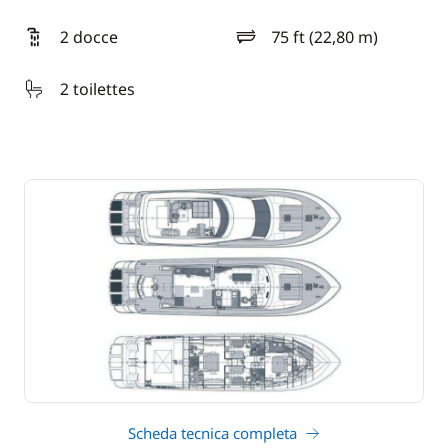
2 docce
75 ft (22,80 m)
lunghezza
2 toilettes
Scheda tecnica completa