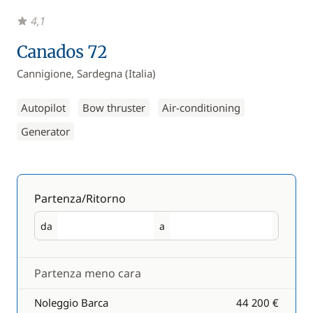
4,1
Canados 72
Cannigione, Sardegna (Italia)
Autopilot
Bow thruster
Air-conditioning
Generator
Partenza/Ritorno
da
a
Partenza
Ritorno
Partenza meno cara
Noleggio Barca
44 200 €