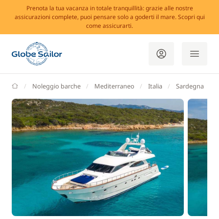
Prenota la tua vacanza in totale tranquillità: grazie alle nostre
assicurazioni complete, puoi pensare solo a goderti il mare. Scopri qui
come assicurarti.
GlobeSailor
Noleggio barche
Mediterraneo
Italia
Sardegna