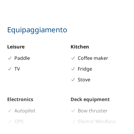
Equipaggiamento
Leisure
Kitchen
Paddle
Coffee maker
TV
Fridge
Stove
Electronics
Deck equipment
Autopilot
Bow thruster
GPS
Electric Windlass
Sounder
Ponte in teak