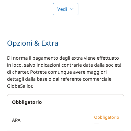
Speedometer
Vedi
Comfort
Air-conditioning
Opzioni & Extra
Generator
Di norma il pagamento degli extra viene effettuato
Hot water
in loco, salvo indicazioni contrarie date dalla società
di charter. Potrete comunque avere maggiori
dettagli dalla base o dal referente commerciale
GlobeSailor.
Obbligatorio
Obbligatorio
APA
—