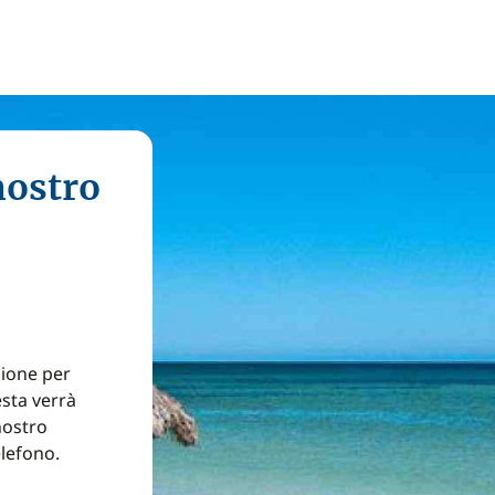
nostro
zione per
esta verrà
nostro
elefono.