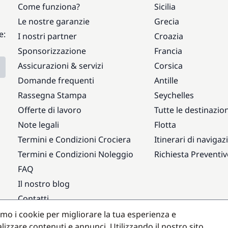
Come funziona?
Sicilia
Le nostre garanzie
Grecia
e:
I nostri partner
Croazia
Sponsorizzazione
Francia
Assicurazioni & servizi
Corsica
Domande frequenti
Antille
Rassegna Stampa
Seychelles
Offerte di lavoro
Tutte le destinazion
Note legali
Flotta
Termini e Condizioni Crociera
Itinerari di navigaz
Termini e Condizioni Noleggio
Richiesta Preventi
FAQ
Il nostro blog
Contatti
amo i cookie per migliorare la tua esperienza e
Destinazioni popolari
lizzare contenuti e annunci. Utilizzando il nostro sito