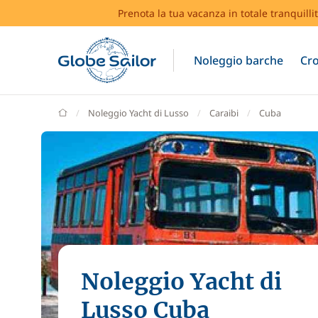
Prenota la tua vacanza in totale tranquilli
Noleggio barche
Cro
GlobeSailor
Noleggio Yacht di Lusso
Caraibi
Cuba
Noleggio Yacht di
Lusso Cuba