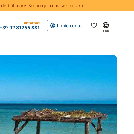
oderti il mare. Scopri qui come assicurarti.
Contattaci
Il mio conto
+39 02 81266 881
EUR