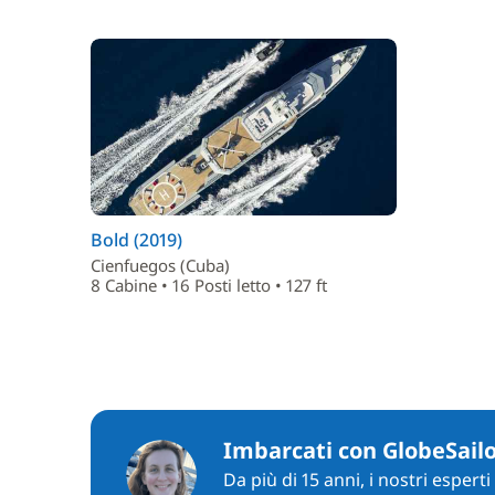
Bold (2019)
Cienfuegos (Cuba)
8 Cabine • 16 Posti letto • 127 ft
Imbarcati con GlobeSail
Da più di 15 anni, i nostri espert