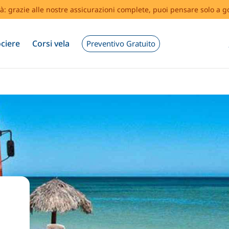
tà: grazie alle nostre assicurazioni complete, puoi pensare solo a g
ciere
Corsi vela
Preventivo Gratuito