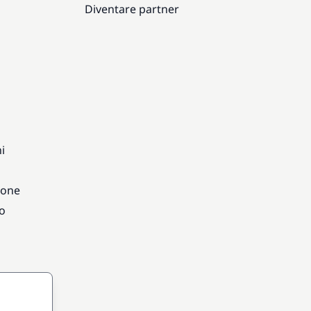
Diventare partner
i
ione
vo