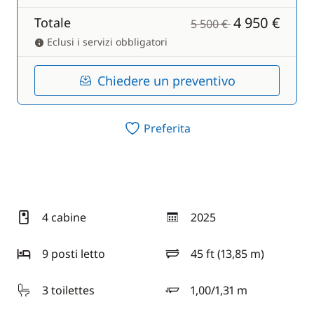
4 950 €
Totale
5 500 €
Eclusi i servizi obbligatori
Chiedere un preventivo
Preferita
4 cabine
2025
anno
9 posti letto
45 ft (13,85 m)
lunghezza
3 toilettes
1,00/1,31 m
pescaggio