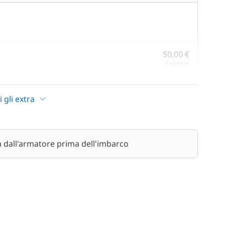
50,00 €
/ giorno
170,00 €
i gli extra
/ giorno
17,00 €
/ giorno
a dall'armatore prima dell'imbarco
230,00 €
/ giorno