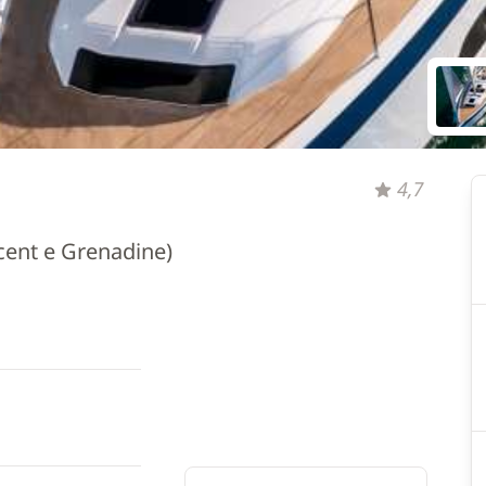
4,7
ncent e Grenadine)