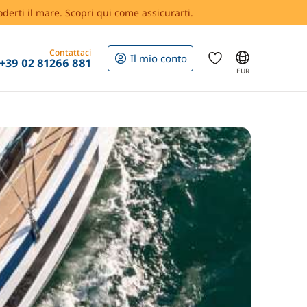
oderti il mare. Scopri qui come assicurarti.
Contattaci
Il mio conto
+39 02 81266 881
EUR