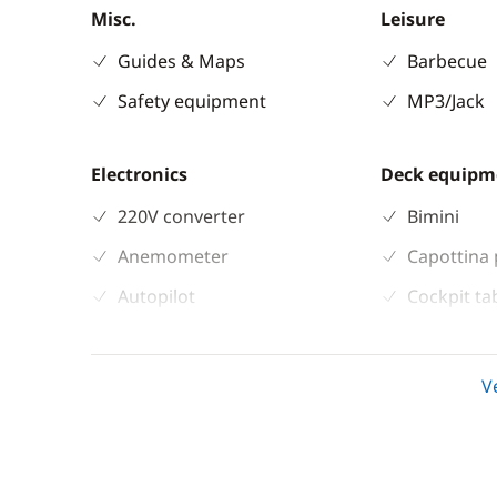
Misc.
Leisure
Guides & Maps
Barbecue
Safety equipment
MP3/Jack
Electronics
Deck equipm
220V converter
Bimini
Anemometer
Capottina 
Autopilot
Cockpit ta
Chart plotter
Deck hand
GPS
Electric W
V
Sounder
Speakers i
Speedometer
VHF DSC