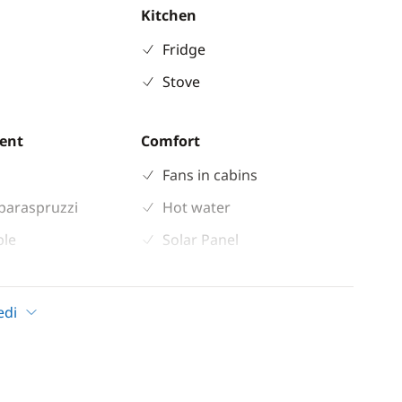
Kitchen
Fridge
Stove
ent
Comfort
Fans in cabins
paraspruzzi
Hot water
ble
Solar Panel
 shower
indlass
edi
n cockpit