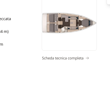
eccata
34 m)
 m
Scheda tecnica completa