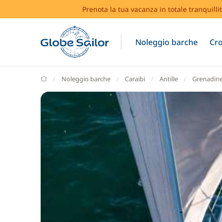
Prenota la tua vacanza in totale tranquilli
Noleggio barche
Cro
GlobeSailor
Noleggio barche
Caraibi
Antille
Grenadin