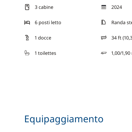
3 cabine
2024
anno
6 posti letto
Randa st
1 docce
34 ft (10,
lunghezza
1 toilettes
1,00/1,90
pescaggio
Equipaggiamento