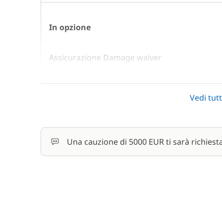
In opzione
Assicurazione Damage waiver
Cuoco (pasti non inclusi)
Vedi tutt
Paddle (SUP)
Una cauzione di 5000 EUR ti sarà richiest
Skipper (pasti non inclusi)