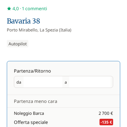
4,0
· 1 commenti
Bavaria 38
Porto Mirabello, La Spezia (Italia)
Autopilot
Partenza/Ritorno
da
a
Partenza
Ritorno
Partenza meno cara
Noleggio Barca
2 700 €
Offerta speciale
-135 €