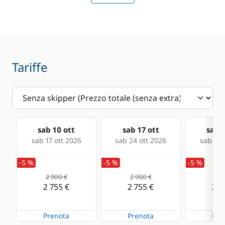
Electric Windlass
Speedometer
Speakers in cockpit
VHF DSC
Swimming ladder
Tariffe
Comfort
Hot water
sab 10 ott
sab 17 ott
sab 2
sab 17 ott 2026
sab 24 ott 2026
sab 31 
-5 %
-5 %
-5 %
2 900 €
2 900 €
2 7
2 755 €
2 755 €
2 5
Prenota
Prenota
Pre