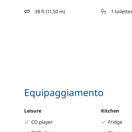
38 ft (11,50 m)
1 toilette
lunghezza
Equipaggiamento
Leisure
Kitchen
CD player
Fridge