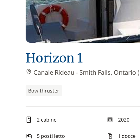
Horizon 1
Canale Rideau - Smith Falls, Ontario 
Bow thruster
2 cabine
2020
anno
5 posti letto
1 docce