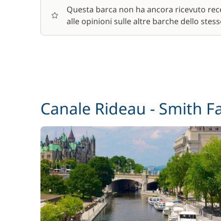
Questa barca non ha ancora ricevuto rece
Pacchetto pulizia con prodotti bio
alle opinioni sulle altre barche dello stess
Paddle (SUP)
Parcheggio auto
Canale Rideau - Smith Fa
Sedia bebè
Wifi