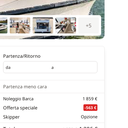
+5
Partenza/Ritorno
da
a
Partenza
Ritorno
Partenza meno cara
Noleggio Barca
1 859 €
Offerta speciale
-563 €
Skipper
Opzione