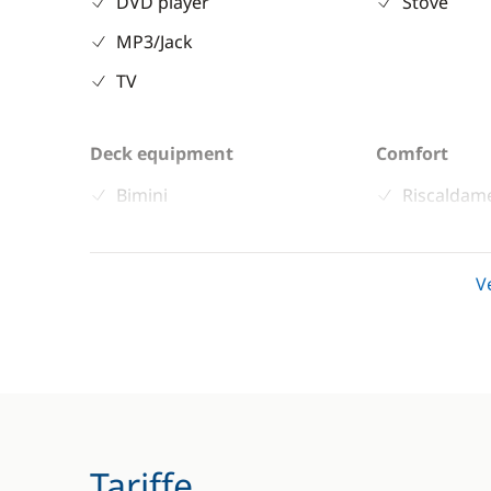
DVD player
Stove
MP3/Jack
TV
Deck equipment
Comfort
Bimini
Riscaldam
Bow thruster
WC elettri
V
Tariffe