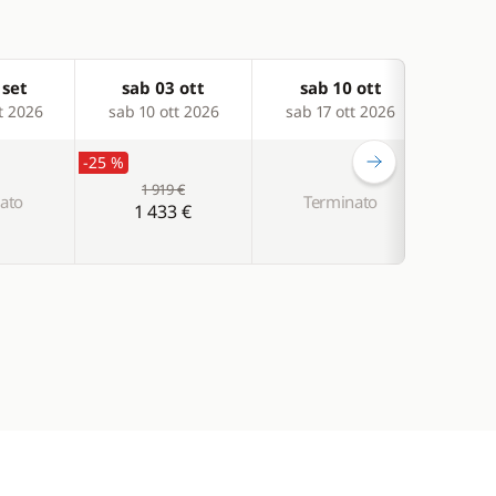
 set
sab 03 ott
sab 10 ott
sa
t 2026
sab 10 ott 2026
sab 17 ott 2026
sab 
-25 %
1 919 €
ato
Terminato
T
1 433 €