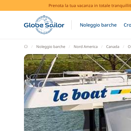
Prenota la tua vacanza in totale tranquilli
Noleggio barche
Cro
GlobeSailor
Noleggio barche
Nord America
Canada
O