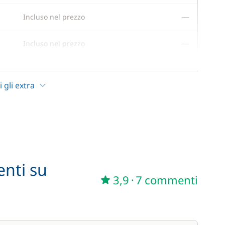
—
Incluso nel prezzo
—
Incluso nel prezzo
—
Incluso nel prezzo
i gli extra
85,00 €
/ articolo
enti su
59,50 €
3,9
·
7 commenti
/ settimana
45,50 €
/ settimana