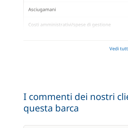
Asciugamani
Costi amministrativi/spese di gestione
Lenzuola
Vedi tutt
In opzione
Animale domestico
I commenti dei nostri cli
Noleggio Bici - Adulto
questa barca
Noleggio Bici - Bambino