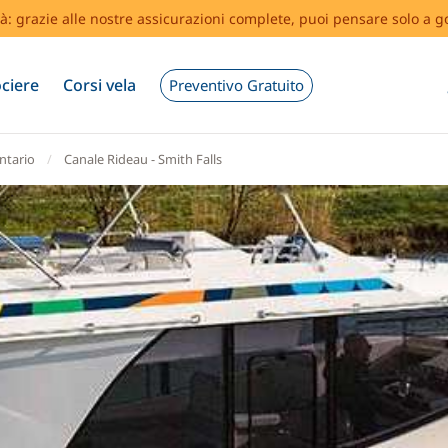
tà: grazie alle nostre assicurazioni complete, puoi pensare solo a g
ciere
Corsi vela
Preventivo Gratuito
ntario
Canale Rideau - Smith Falls