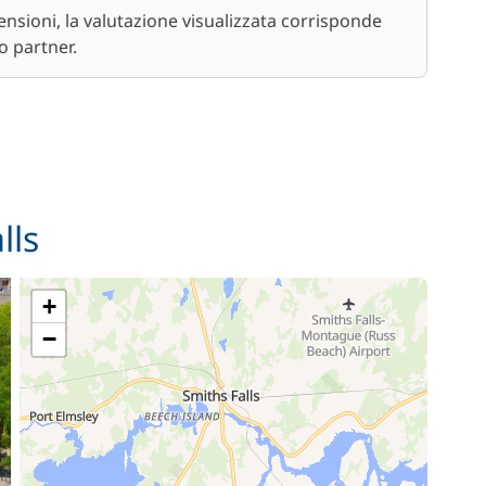
nsioni, la valutazione visualizzata corrisponde
15,00 €
o partner.
77,00 €
/ settimana
70,00 €
/ settimana
lls
17,50 €
/ settimana
+
59,50 €
/ settimana
−