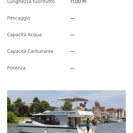
Lunghezza fuoritutto
11,00 m
Pescaggio
—
Capacità Acqua
—
Capacità Carburante
—
Potenza
—