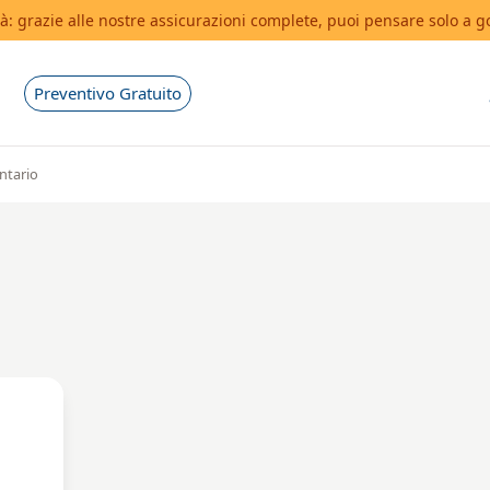
tà: grazie alle nostre assicurazioni complete, puoi pensare solo a g
ciere
Corsi vela
Preventivo Gratuito
ntario