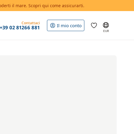
oderti il mare. Scopri qui come assicurarti.
Contattaci
Il mio conto
+39 02 81266 881
EUR