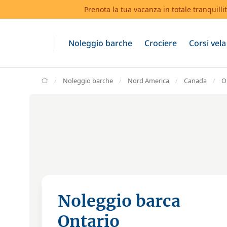
Prenota la tua vacanza in totale tranquilli
Noleggio barche
Cro
GlobeSailor
Noleggio barche
Nord America
Canada
O
Noleggio barca
Ontario