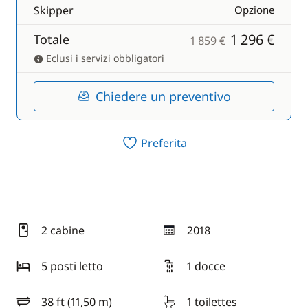
Skipper
Opzione
1 296 €
Totale
1 859 €
Eclusi i servizi obbligatori
Chiedere un preventivo
Preferita
2 cabine
2018
anno
5 posti letto
1 docce
38 ft (11,50 m)
1 toilettes
lunghezza