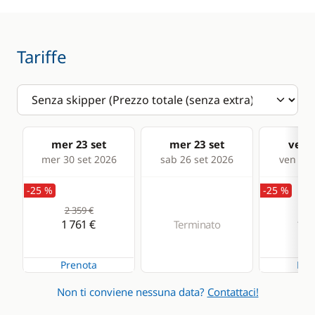
Riscaldamento
WC elettrico
Tariffe
mer 23 set
mer 23 set
ven 2
mer 30 set 2026
sab 26 set 2026
ven 02 
-25 %
-25 %
2 359 €
2 1
1 761 €
1 6
Terminato
Prenota
Pre
Non ti conviene nessuna data?
Contattaci!