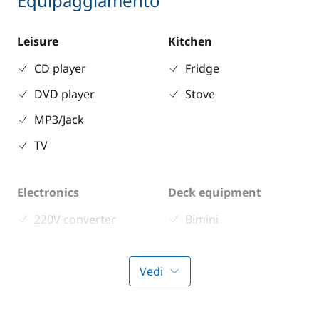
Equipaggiamento
Leisure
Kitchen
CD player
Fridge
DVD player
Stove
MP3/Jack
TV
Electronics
Deck equipment
220V converter
Bimini
Bow thruster
Vedi
Comfort