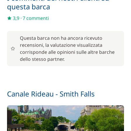
questa barca
In opzione
3,9
·
7 commenti
85,00 €
Animale domestico
/ articolo
Questa barca non ha ancora ricevuto
59,50 €
Noleggio Bici - Adulto
recensioni, la valutazione visualizzata
/ settimana
corrisponde alle opinioni sulle altre barche
dello stesso partner.
45,50 €
Noleggio Bici - Bambino
/ settimana
Pacchetto pulizia con prodotti bio
15,00 €
Canale Rideau - Smith Falls
77,00 €
Paddle (SUP)
/ settimana
70,00 €
Parcheggio auto
/ settimana