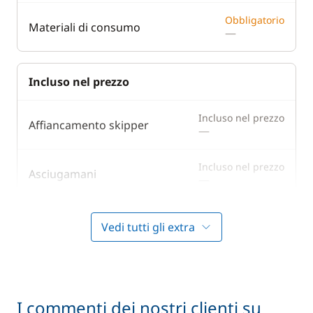
Obbligatorio
Materiali di consumo
—
Incluso nel prezzo
Incluso nel prezzo
Affiancamento skipper
—
Incluso nel prezzo
Asciugamani
—
Costi amministrativi/spese di
Incluso nel prezzo
Vedi tutti gli extra
—
gestione
Incluso nel prezzo
Lenzuola
—
I commenti dei nostri clienti su