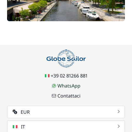
17,50 €
Sedia bebè
/ settimana
59,50 €
Wifi
/ settimana
+39 02 81266 881
WhatsApp
Contattaci
EUR
IT