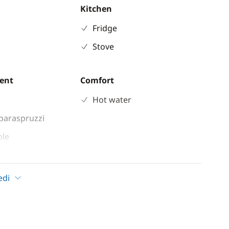
Kitchen
Fridge
Stove
ent
Comfort
Hot water
paraspruzzi
ble
ladder
edi