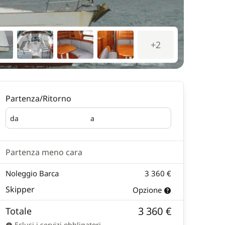
+2
Partenza/Ritorno
da
a
Partenza
Ritorno
Partenza meno cara
Noleggio Barca
3 360 €
Skipper
Opzione
3 360 €
Totale
Eclusi i servizi obbligatori