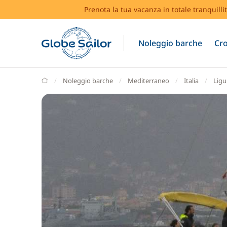
Prenota la tua vacanza in totale tranquilli
Noleggio barche
Cro
GlobeSailor
Noleggio barche
Mediterraneo
Italia
Ligu