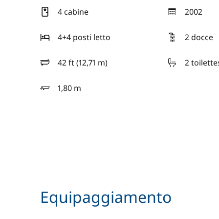
4 cabine
2002
anno
4+4 posti letto
2 docce
42 ft (12,71 m)
2 toilette
lunghezza
1,80 m
pescaggio
Equipaggiamento