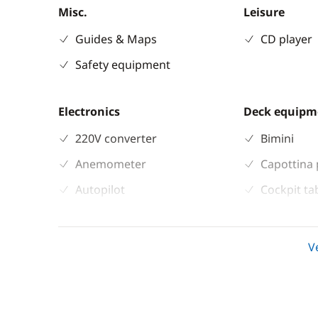
Misc.
Leisure
Guides & Maps
CD player
Safety equipment
Electronics
Deck equipm
220V converter
Bimini
Anemometer
Capottina 
Autopilot
Cockpit ta
Chart plotter
Swimming 
GPS
V
Sounder
Speedometer
VHF DSC