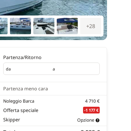
+28
Partenza/Ritorno
da
a
Partenza
Ritorno
Partenza meno cara
Noleggio Barca
4 710 €
Offerta speciale
-1 177 €
Skipper
Opzione