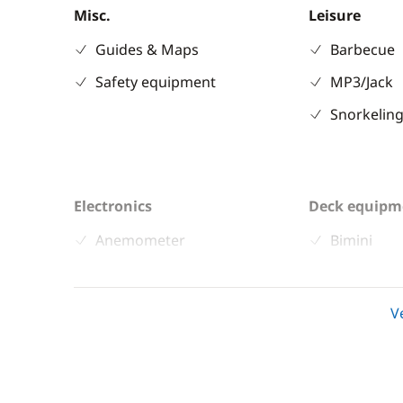
Misc.
Leisure
Guides & Maps
Barbecue
Safety equipment
MP3/Jack
Snorkeling
Electronics
Deck equipm
Anemometer
Bimini
Autopilot
Cockpit ta
Chart plotter
Deck hand
V
GPS
Electric w
Sounder
Electric W
Speedometer
Speakers i