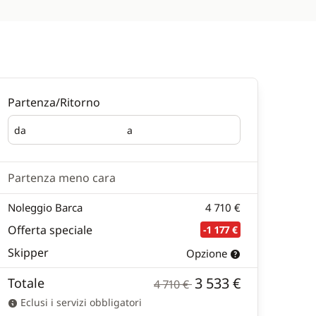
Partenza/Ritorno
da
a
Partenza
Ritorno
Partenza meno cara
Noleggio Barca
4 710 €
Offerta speciale
-1 177 €
Skipper
Opzione
3 533 €
Totale
4 710 €
Eclusi i servizi obbligatori