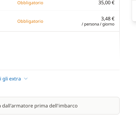
35,00 €
Obbligatorio
3,48 €
Obbligatorio
/ persona / giorno
—
cluso nel confort package
i gli extra
—
cluso nel confort package
—
cluso nel confort package
a dall'armatore prima dell'imbarco
—
cluso nel confort package
—
cluso nel confort package