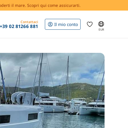
oderti il mare. Scopri qui come assicurarti.
Contattaci
Il mio conto
+39 02 81266 881
EUR