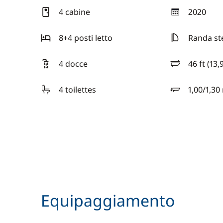
4 cabine
2020
anno
8+4 posti letto
Randa st
4 docce
46 ft (13,
lunghezza
4 toilettes
1,00/1,30
pescaggio
Equipaggiamento