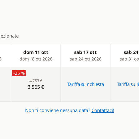
ladder
elezionate
dom 11 ott
sab 17 ott
sab 24
6
dom 18 ott 2026
sab 24 ott 2026
sab 31 ot
-25 %
4 753 €
Tariffa su richiesta
Tariffa su r
3 565 €
Non ti conviene nessuna data?
Contattaci!