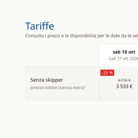
VHF DSC
Swimming 
Tariffe
Consulta i prezzi e le disponibilità per le date da te s
sab 10 ott
Products
sab 17 ott 202
-25 %
Senza skipper
4 710 €
3 533 €
prezzo totale (senza extra)