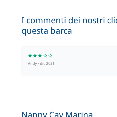
In opzione
I commenti dei nostri cli
questa barca
Assicurazione Damage waiver
Cuoco (pasti non inclusi)
3
Andy
dic 2021
Paddle (SUP)
Rete di protezione
Skipper (pasti non inclusi)
Nanny Cay Marina