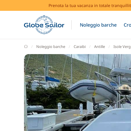
Prenota la tua vacanza in totale tranquilli
Noleggio barche
Cro
GlobeSailor
Noleggio barche
Caraibi
Antille
Isole Verg