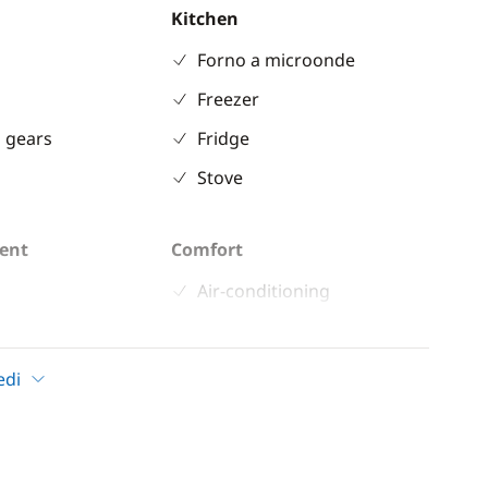
Kitchen
Forno a microonde
Freezer
 gears
Fridge
Stove
ent
Comfort
Air-conditioning
ble
Fans in cabins
 shower
Generator
edi
inch
Hot water
indlass
Solar Panel
n cockpit
WC elettrico