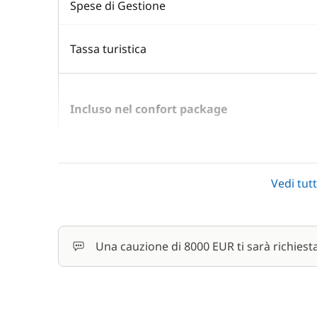
Spese di Gestione
Tassa turistica
Incluso nel confort package
Asciugamani
In
Vedi tutt
Lenzuola
In
Motore fuoribordo
In
Una cauzione di 8000 EUR ti sarà richiest
Pulizia finale
In
Tender
In