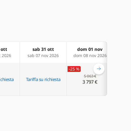
 ott
sab 31 ott
dom 01 nov
sa
t 2026
sab 07 nov 2026
dom 08 nov 2026
sab 
-25 %
-25 %
5 063 €
ichiesta
Tariffa su richiesta
3 797 €