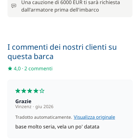
/ cabina
Una cauzione di 6000 EUR ti sarà richiesta
dall'armatore prima dell'imbarco
100,00 €
Motore fuoribordo
/ settimana
100,00 €
Paddle (SUP)
/ settimana
I commenti dei nostri clienti su
questa barca
Rete di protezione
—
4,0
·
2 commenti
300,00 €
Skipper (pasti non inclusi)
/ giorno
4
Grazie
Vinzenz
giu 2026
Visualizza originale
Tradotto automaticamente.
base molto seria, vela un po' datata