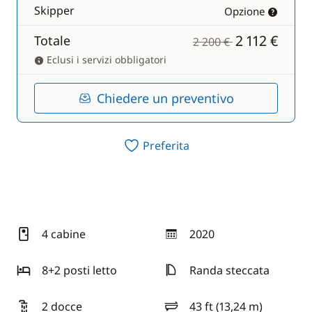
Skipper
Opzione
2 112 €
Totale
2 200 €
Eclusi i servizi obbligatori
Chiedere un preventivo
Preferita
4 cabine
2020
anno
8+2 posti letto
Randa steccata
2 docce
43 ft (13,24 m)