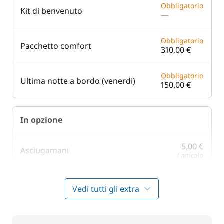
Obbligatorio
Kit di benvenuto
—
Obbligatorio
Pacchetto comfort
310,00 €
Obbligatorio
Ultima notte a bordo (venerdi)
150,00 €
In opzione
5,00 €
Asciugamani
/ articolo
300,00 €
Hostess (pasti non inclusi)
Vedi tutti gli extra
/ giorno
30,00 €
Lenzuola