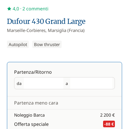
4,0
· 2 commenti
Dufour 430 Grand Large
Marseille-Corbieres, Marsiglia (Francia)
Autopilot
Bow thruster
Partenza/Ritorno
da
a
Partenza
Ritorno
Partenza meno cara
Noleggio Barca
2 200 €
Offerta speciale
-88 €