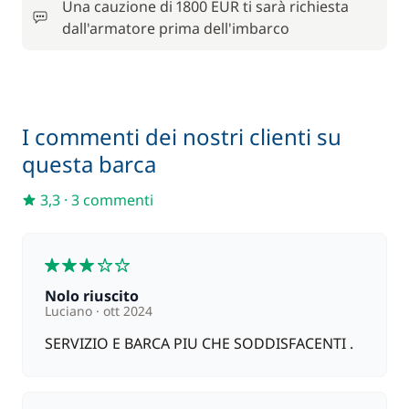
Una cauzione di 1800 EUR ti sarà richiesta
180,00 €
Hostess (pasti non inclusi)
dall'armatore prima dell'imbarco
/ giorno
12,00 €
Lenzuola
/ persona
I commenti dei nostri clienti su
110,00 €
Motore fuoribordo
questa barca
/ settimana
3,3
·
3 commenti
150,00 €
Pacchetto comfort
/ settimana
3
120,00 €
Paddle (SUP)
/ settimana
Nolo riuscito
Luciano
ott 2024
10,00 €
Parcheggio auto
SERVIZIO E BARCA PIU CHE SODDISFACENTI .
/ giorno
30,00 €
Rete di protezione