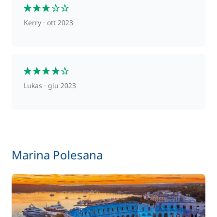
/ settimana
3
Kerry
ott 2023
200,00 €
Skipper (pasti non inclusi)
/ giorno
4
Lukas
giu 2023
Marina Polesana