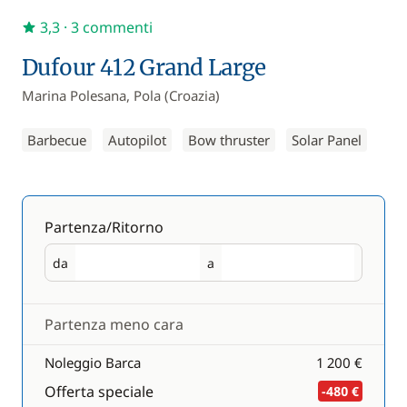
3,3
· 3 commenti
Dufour 412 Grand Large
Marina Polesana, Pola (Croazia)
Barbecue
Autopilot
Bow thruster
Solar Panel
Partenza/Ritorno
da
a
Partenza
Ritorno
Partenza meno cara
Noleggio Barca
1 200 €
Offerta speciale
-480 €