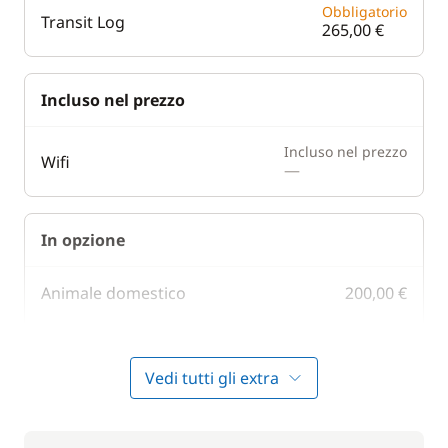
Obbligatorio
Transit Log
265,00 €
Incluso nel prezzo
Incluso nel prezzo
Wifi
—
In opzione
Animale domestico
200,00 €
10,00 €
Asciugamani
/ articolo
Vedi tutti gli extra
Assicurazione Damage waiver
250,00 €