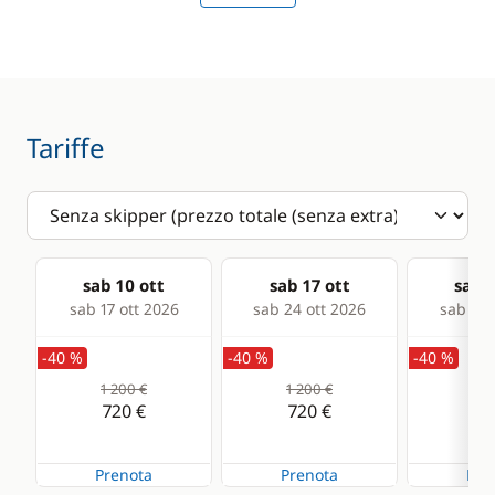
Speedometer
VHF DSC
Deck equipment
Comfort
Tariffe
Bimini
Hot water
Bow thruster
Riscaldamento
Capottina
Solar Panel
paraspruzzi
sab 10 ott
sab 17 ott
sab 2
sab 17 ott 2026
sab 24 ott 2026
sab 31 
Cockpit table
-40 %
-40 %
-40 %
Deck hand shower
1 200 €
1 200 €
1 2
Electric Windlass
720 €
720 €
72
Speakers in cockpit
Prenota
Prenota
Pre