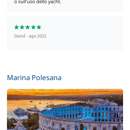
o sull'uso dello yacht.
/ settimana
200,00 €
Skipper (pasti non inclusi)
/ giorno
5
David
ago 2022
Marina Polesana