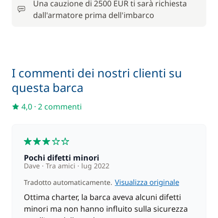
Una cauzione di 2500 EUR ti sarà richiesta
180,00 €
Hostess (pasti non inclusi)
dall'armatore prima dell'imbarco
/ giorno
12,00 €
Lenzuola
/ persona
I commenti dei nostri clienti su
110,00 €
Motore fuoribordo
questa barca
/ settimana
4,0
·
2 commenti
150,00 €
Pacchetto comfort
/ settimana
3
120,00 €
Paddle (SUP)
/ settimana
Pochi difetti minori
Dave
Tra amici
lug 2022
10,00 €
Parcheggio auto
Visualizza originale
Tradotto automaticamente.
/ giorno
Ottima charter, la barca aveva alcuni difetti
minori ma non hanno influito sulla sicurezza
30,00 €
Rete di protezione