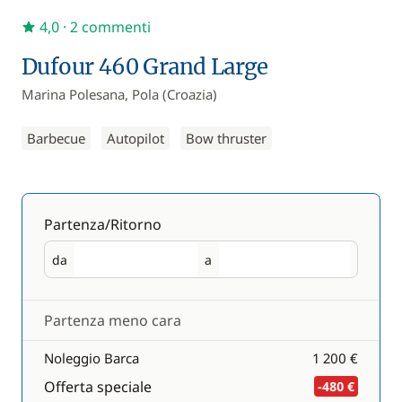
4,0
· 2 commenti
Dufour 460 Grand Large
Marina Polesana, Pola (Croazia)
Barbecue
Autopilot
Bow thruster
Partenza/Ritorno
da
a
Partenza
Ritorno
Partenza meno cara
Noleggio Barca
1 200 €
Offerta speciale
-480 €