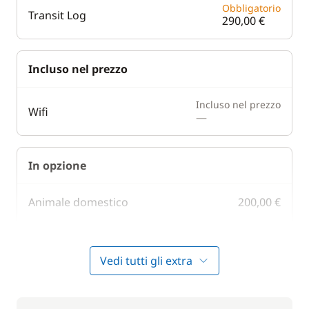
Obbligatorio
Transit Log
290,00 €
Incluso nel prezzo
Incluso nel prezzo
Wifi
—
In opzione
Animale domestico
200,00 €
10,00 €
Asciugamani
/ articolo
Vedi tutti gli extra
Assicurazione Damage waiver
312,50 €