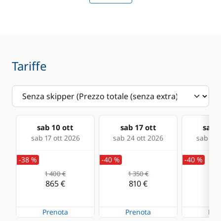
Speedometer
VHF DSC
Deck equipment
Comfort
Tariffe
Bimini
Hot water
Bow thruster
Riscaldamento
Capottina
paraspruzzi
sab 10 ott
sab 17 ott
sab 2
sab 17 ott 2026
sab 24 ott 2026
sab 31 
Cockpit table
-38 %
-40 %
-40 %
Deck hand shower
1 400 €
1 350 €
1 2
Electric Windlass
865 €
810 €
72
Speakers in cockpit
Prenota
Prenota
Pre
Swimming ladder