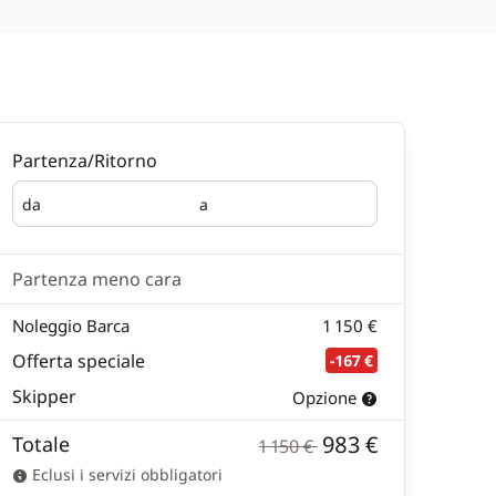
Partenza/Ritorno
da
a
Partenza
Ritorno
Partenza meno cara
Noleggio Barca
1 150 €
Offerta speciale
-167 €
Skipper
Opzione
983 €
Totale
1 150 €
Eclusi i servizi obbligatori