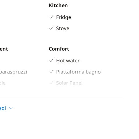
Kitchen
Fridge
Stove
ent
Comfort
Hot water
paraspruzzi
Piattaforma bagno
ble
Solar Panel
 shower
WC elettrico
indlass
edi
n cockpit