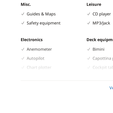
Misc.
Leisure
Guides & Maps
CD player
Safety equipment
MP3/Jack
Electronics
Deck equipm
Anemometer
Bimini
Autopilot
Capottina 
Chart plotter
Cockpit ta
GPS
Deck hand
Sounder
Electric W
V
Speedometer
Speakers i
VHF DSC