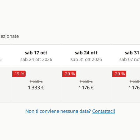
elezionate
sab 17 ott
sab 24 ott
sab 31
6
sab 24 ott 2026
sab 31 ott 2026
sab 07 no
-19 %
-29 %
-29 %
1 650 €
1 650 €
1 650
1 333 €
1 176 €
1 176
Non ti conviene nessuna data?
Contattaci!