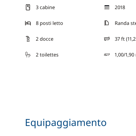
3 cabine
2018
anno
8 posti letto
Randa st
2 docce
37 ft (11,
lunghezza
2 toilettes
1,00/1,90
pescaggio
Equipaggiamento