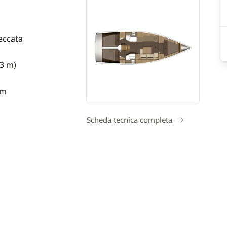
eccata
23 m)
 m
Scheda tecnica completa