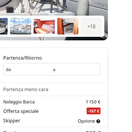
+18
Partenza/Ritorno
da
a
Partenza
Ritorno
Partenza meno cara
Noleggio Barca
1 150 €
Offerta speciale
-167 €
Skipper
Opzione