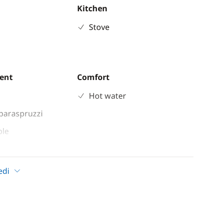
Kitchen
Stove
ent
Comfort
Hot water
paraspruzzi
ble
indlass
ladder
edi