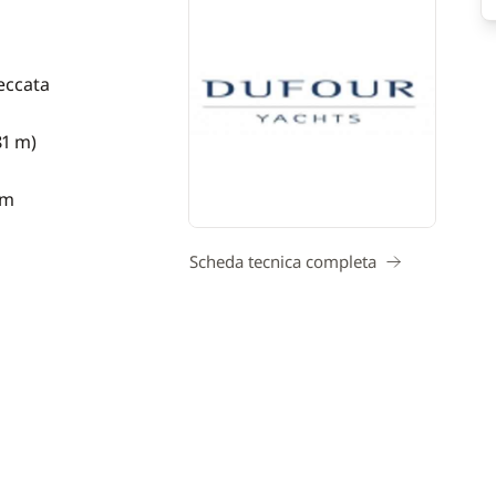
eccata
81 m)
 m
Scheda tecnica completa