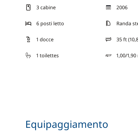
3 cabine
2006
anno
6 posti letto
Randa st
1 docce
35 ft (10,
lunghezza
1 toilettes
1,00/1,90
pescaggio
Equipaggiamento