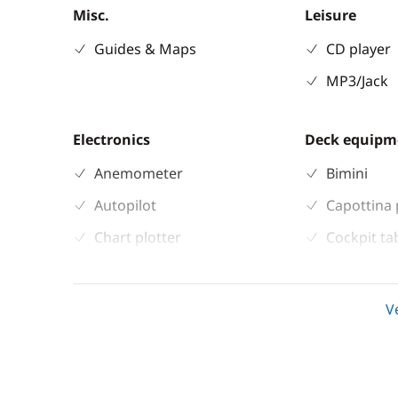
Misc.
Leisure
Guides & Maps
CD player
MP3/Jack
Electronics
Deck equipm
Anemometer
Bimini
Autopilot
Capottina 
Chart plotter
Cockpit ta
GPS
Electric W
Sounder
Swimming 
V
Speedometer