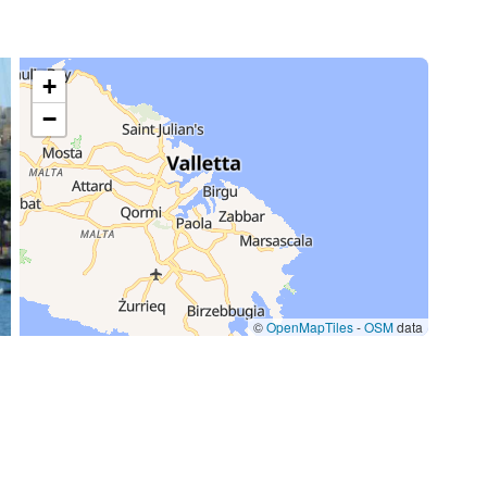
+
−
©
OpenMapTiles
-
OSM
data