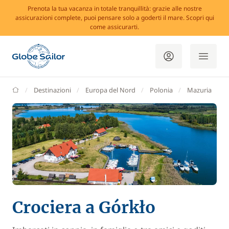
Prenota la tua vacanza in totale tranquillità: grazie alle nostre
assicurazioni complete, puoi pensare solo a goderti il mare. Scopri qui
come assicurarti.
GlobeSailor
Destinazioni
Europa del Nord
Polonia
Mazuria
Crociera a Górkło