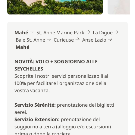
Curieuse o Anse Petite cour (Praslin)
(circa 2h45)
Rotta verso Grande Sœur e la sua spiaggia
eccezionale. Il vostro equipaggio prepara un
barbecue in spiaggia. Salpate poi verso Curieuse,
Mahé
St. Anne Marine Park
La Digue
un'isola dove vivono creature particolari: delle
Baie St. Anne
Curieuse
Anse Lazio
tartarughe giganti.
Mahé
GIORNO 6 : Curieuse – Saint Pierre – Anse Volbert
NOVITÀ: VOLO + SOGGIORNO ALLE
o Anse Lazio (Praslin)
(circa 1h45)
SEYCHELLES
Dopo una visita a Curieuse, il vostro skipper issa le
Scoprite i nostri servizi personalizzabili al
vele in direzione dell'isolotto Saint Pierre : un
100% per facilitare l'organizzazione della
gruppo di rocce rotonde attorniato da palmizi. Un
vostra vacanza.
paesaggio mitico tipico delle Seychelles.
Servizio Sérénité:
prenotazione dei biglietti
GIORNO 7 : Anse Volbert o Anse Lazio (Praslin) –
aerei.
Mahé
(circa 4h30)
Servizio Extension:
prenotazione del
Bagni e attività nautiche nelle belle spiagge di
soggiorno a terra (alloggio e/o escursioni)
Praslin. Pranzo a bordo. Navigazione verso Mahé nel
prima o dopo la crociera.