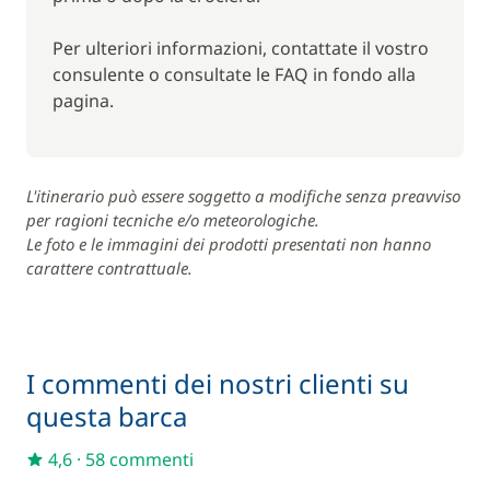
primo pomeriggio. Notte al porto di Eden Island.
Per ulteriori informazioni, contattate il vostro
GIORNO 8 : Mahé
consulente o consultate le FAQ in fondo alla
Sbarco a Mahé la mattina presto.
pagina.
*Importante:
per tutte le partenze a partire dall' 1
luglio 2026, l'imbarco sarà alle ore 14:00.
L'itinerario può essere soggetto a modifiche senza preavviso
per ragioni tecniche e/o meteorologiche.
Le foto e le immagini dei prodotti presentati non hanno
carattere contrattuale.
I commenti dei nostri clienti su
questa barca
4,6
·
58 commenti