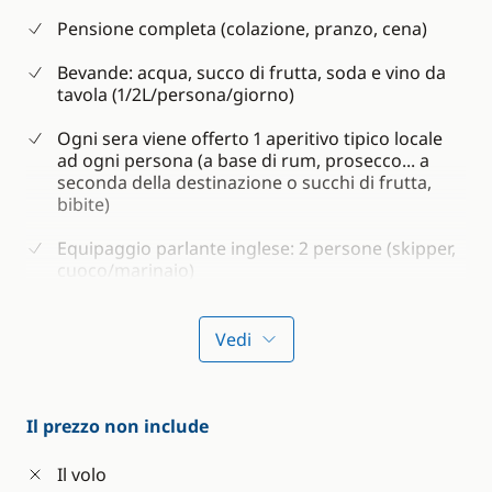
Pensione completa (colazione, pranzo, cena)
Bevande: acqua, succo di frutta, soda e vino da
tavola (1/2L/persona/giorno)
Ogni sera viene offerto 1 aperitivo tipico locale
ad ogni persona (a base di rum, prosecco... a
seconda della destinazione o succhi di frutta,
bibite)
Equipaggio parlante inglese: 2 persone (skipper,
cuoco/marinaio)
2 paia di lenzuola, asciugamani e teli da bagno
per persona e per settimana
Vedi
Bagnoschiuma e shampoo
Materiali di consumo a bordo (acqua, benzina e
Il prezzo non include
gasolio)
Il volo
Assicurazione della barca e dei passeggeri