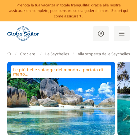
Prenota la tua vacanza in totale tranquillità: grazie alle nostre
assicurazioni complete, puoi pensare solo a goderti il mare. Scopri qui
come assicurarti.
GlobeSailor
Crociere
Le Seychelles
Alla scoperta delle Seychelles
Le più belle spiagge del mondo a portata di
mano...