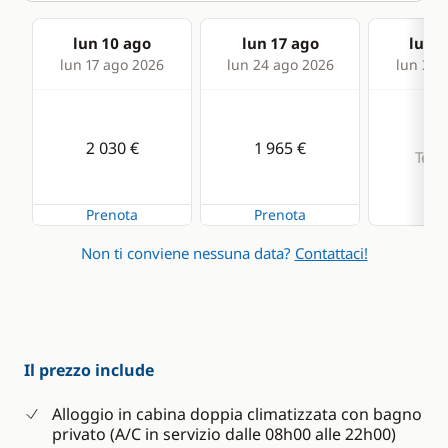
lun 10 ago
lun 17 ago
lun 2
lun 17 ago 2026
lun 24 ago 2026
lun 31 
2 030 €
1 965 €
Term
Prenota
Prenota
Non ti conviene nessuna data?
Contattaci!
Il prezzo include
Alloggio in cabina doppia climatizzata con bagno
privato (A/C in servizio dalle 08h00 alle 22h00)