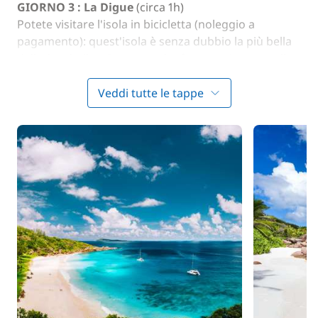
GIORNO 3 : La Digue
(circa 1h)
Potete visitare l'isola in bicicletta (noleggio a
pagamento): quest'isola è senza dubbio la più bella
delle Seychelles. Potete anche fare un giro a cavallo.
Ormeggio a Grand Anse o dall'altra parte dell'isola
verso Anse Petite Cour a seconda delle condizioni
Veddi tutte le tappe
meteo.
GIORNO 4 : La Digue – Cousin – Baia St. Anne
(circa 2h)
Rotta verso l'isola Cousin: una riserva naturale.
Alzate gli occhi : l'isola accoglie 25 000 uccelli.
Guardatevi i piedi: una colonia di tartarughe
presenti sull'isola.
Vi consigliamo una visita guidata nel Paradiso degli
Uccelli : la guida vi farà scoprire i luoghi preferiti
dagli uccelli rari e i luoghi segreti dell'isola.
GIORNO 5 : Baia St. Anne – Grande Sœur –