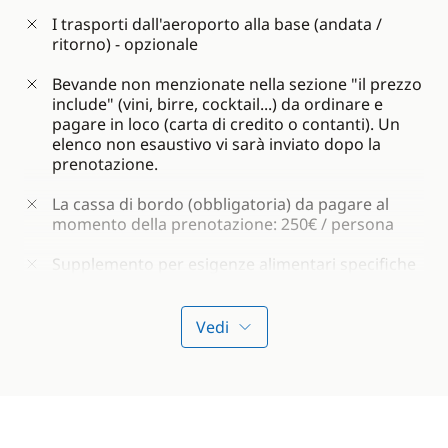
I trasporti dall'aeroporto alla base (andata /
Sport nautici a bordo : equipaggiamento per
ritorno) - opzionale
immersioni (pinne, maschera e boccaglio) e
kayak
Bevande non menzionate nella sezione "il prezzo
include" (vini, birre, cocktail...) da ordinare e
pagare in loco (carta di credito o contanti). Un
elenco non esaustivo vi sarà inviato dopo la
prenotazione.
La cassa di bordo (obbligatoria) da pagare al
momento della prenotazione: 250€ / persona
Supplemento per esigenze alimentari specifiche
(vegetariano, pescetariano, vegano, senza
glutine, diabetico, senza pesce/frutti di mare,
senza lattosio, senza prodotti lattiero-caseari): €
Vedi
120/persona
Tassa per la sostenibilità ambientale del turismo
*
: 700 rupie delle Seychelles (circa 47€) a
persona, a pagare sul posto in contanti o con
carta (in valuta locale o in euro)