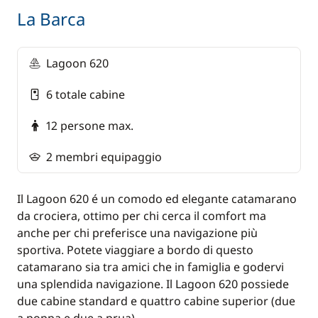
La Barca
Supplemento cabina superior (nella parte
anteriore o posteriore): 190€ /cabina in crociera
condivisa o in privatizzazione, 200 € /cabina a
Lagoon 620
partire da gennaio 2027
6 totale cabine
Wifi (25 GB/giorno): 30 €/cabina
Modulo d'immigrazione da compilare almeno 3
12 persone max.
giorni prima della partenza
2 membri equipaggio
*
Valido per tutti i viaggiatori di età superiore ai
12 anni
Il Lagoon 620 é un comodo ed elegante catamarano
da crociera, ottimo per chi cerca il comfort ma
anche per chi preferisce una navigazione più
IMPORTANTE:
Penalità per qualsiasi ritardo
sportiva. Potete viaggiare a bordo di questo
nell'invio dei documenti (passaporto,
catamarano sia tra amici che in famiglia e godervi
contratto...) a meno di 10 giorni prima della
partenza: € 150/ cabina (da pagare in loco).
una splendida navigazione. Il Lagoon 620 possiede
due cabine standard e quattro cabine superior (due