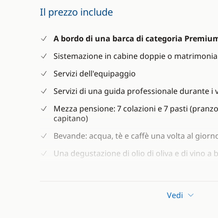
Il prezzo include
A bordo di una barca di categoria Premiu
Sistemazione in cabine doppie o matrimonial
Servizi dell'equipaggio
Servizi di una guida professionale durante i vi
Mezza pensione: 7 colazioni e 7 pasti (pranzo
capitano)
Bevande: acqua, tè e caffè una volta al giorn
Una degustazione di olio di oliva e di vino a
Lenzuola e asciugamani da bagno (è possibil
volta durante la settimana)
Vedi
Pulizia giornaliera della cabina
Trasferimento delle valigie in cabina