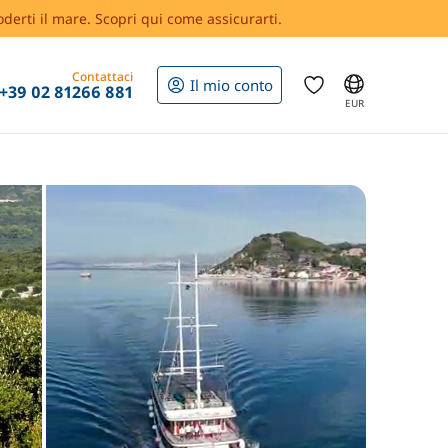
oderti il mare. Scopri qui come assicurarti.
Contattaci
Il mio conto
+39 02 81266 881
EUR