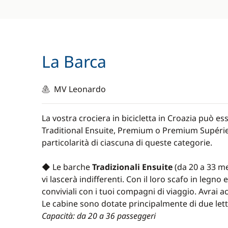
Connessione Wifi (a seconda delle zone di n
A bordo di una barca della categoria tradi
La Barca
Sistemazione in cabina matrimoniale o con du
della selezione
MV Leonardo
Servizi dell'equipaggio di lingua inglese
Servizi di una guida professionista di lingua 
La vostra crociera in bicicletta in Croazia può e
bicicletta
Traditional Ensuite, Premium o Premium Supérieur.
Mezza pensione: 7 colazioni (continentale – caf
particolarità di ciascuna di queste categorie.
pane, marmellate, miele, burro, ricotta e un 
prosciutto, salsicce, salame, formaggio o uov
◆ Le barche
Tradizionali Ensuite
(da 20 a 33 m
Bevande: acqua tutto il giorno
vi lascerà indifferenti. Con il loro scafo in legn
conviviali con i tuoi compagni di viaggio. Avrai ac
Biancheria da letto e 2 asciugamani da bagn
Le cabine sono dotate principalmente di due letti
Connessione WiFi (a seconda delle zone di n
Capacità: da 20 a 36 passeggeri