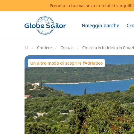
Prenota la tua vacanza in totale tranquilli
Noleggio barche
Cro
GlobeSailor
Crociere
Croazia
Crociera in bicicletta in Croaz
Un altro modo di scoprire l'Adriatico