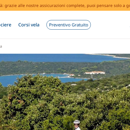
tà: grazie alle nostre assicurazioni complete, puoi pensare solo a g
ciere
Corsi vela
Preventivo Gratuito
ia