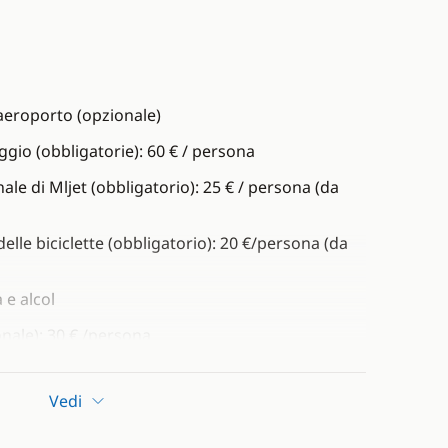
'aeroporto (opzionale)
ggio (obbligatorie): 60 € / persona
ale di Mljet (obbligatorio): 25 € / persona (da
lle biciclette (obbligatorio): 20 €/persona (da
 e alcol
nale): 30 € /persona
160€ /settimana/persona o 260€
una e-bike) da pagare alla prenotazione
Vedi
sella: 38 € /settimana/persona