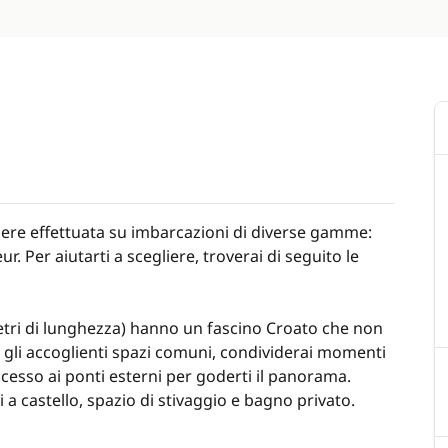
Kit di riparazione per bi
avigazione)
Attrezzatura per le uscit
solare...)
zionale Ensuite:
e letti singoli a seconda
*
Questa tariffa potrebbe s
In opzione a bordo di u
inglese durante le uscite in
Colazione inglese (facol
ssere effettuata su imbarcazioni di diverse gamme:
frutta e yogurt): €40/pe
 Per aiutarti a scegliere, troverai di seguito le
fè, tè, succo, latte, cereali,
Cena del Capitano (facol
prodotto a scelta tra
30/persona
a) e 7 pasti (pranzo o cena )
etri di lunghezza) hanno un fascino Croato che non
Pulizia giornaliera delle
o e gli accoglienti spazi comuni, condividerai momenti
Noleggio Teli mare: 6€/t
cesso ai ponti esterni per goderti il ​​panorama.
o
 a castello, spazio di stivaggio e bagno privato.
Noleggio asciugamano 
avigazione)