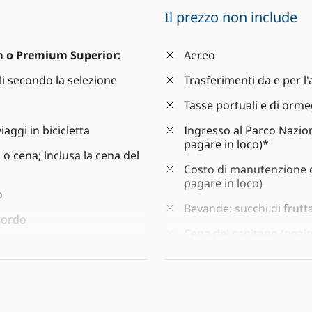
Il prezzo non include
m o Premium Superior:
Aereo
i secondo la selezione
Trasferimenti da e per l
Tasse portuali e di orme
aggi in bicicletta
Ingresso al Parco Nazion
pagare in loco)*
 o cena; inclusa la cena del
Costo di manutenzione de
pagare in loco)
o
Bevande: succhi di frutta
 bordo
Cena del capitano (opzio
e chiedere il cambio una
Noleggio di biciclette (
/settimana/persona per 
Noleggio della borsa da 