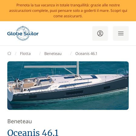
Prenota la tua vacanza in totale tranquillità: grazie alle nostre
assicurazioni complete, puoi pensare solo a goderti il mare. Scopri qui
come assicurarti.
GlobeSailor
Flotta
Beneteau
Oceanis 46.1
Beneteau
Oceanis 46.1