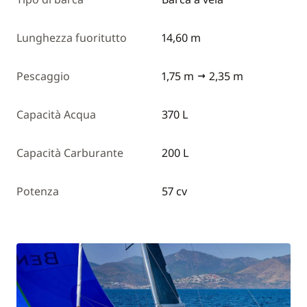
Lunghezza fuoritutto
14,60 m
Pescaggio
1,75 m
2,35 m
Capacità Acqua
370 L
Capacità Carburante
200 L
Potenza
57 cv