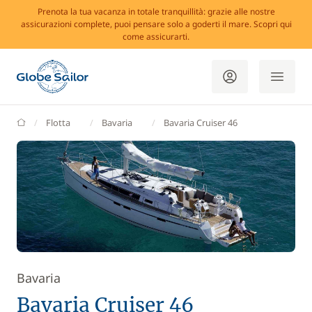
Prenota la tua vacanza in totale tranquillità: grazie alle nostre
assicurazioni complete, puoi pensare solo a goderti il mare. Scopri qui
come assicurarti.
GlobeSailor
Flotta
Bavaria
Bavaria Cruiser 46
Bavaria
Bavaria Cruiser 46