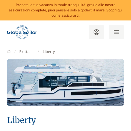
Prenota la tua vacanza in totale tranquillità: grazie alle nostre
assicurazioni complete, puoi pensare solo a goderti il mare. Scopri qui
come assicurarti.
GlobeSailor
Flotta
Liberty
Liberty