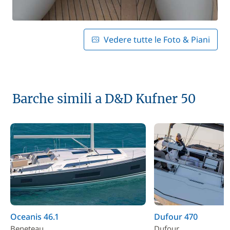
Vedere tutte le Foto & Piani
Barche simili a D&D Kufner 50
Oceanis 46.1
Dufour 470
Beneteau
Dufour