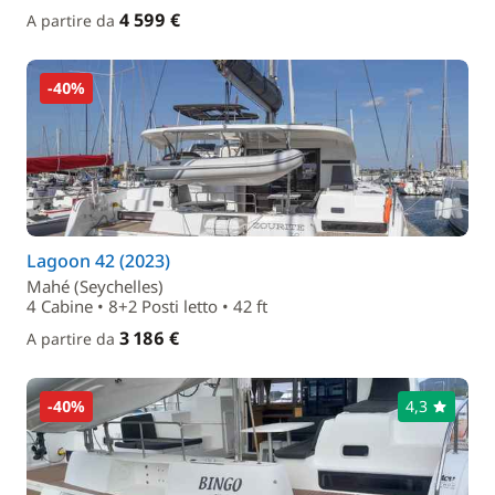
4 599 €
A partire da
-40%
Lagoon 42 (2023)
Mahé (Seychelles)
4 Cabine • 8+2 Posti letto • 42 ft
3 186 €
A partire da
-40%
4,3