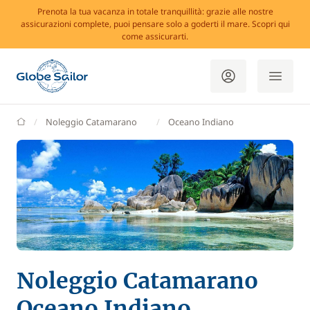
Prenota la tua vacanza in totale tranquillità: grazie alle nostre
assicurazioni complete, puoi pensare solo a goderti il mare. Scopri qui
come assicurarti.
GlobeSailor
Noleggio Catamarano
Oceano Indiano
Noleggio Catamarano
Oceano Indiano