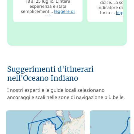
18 al 25 luglio. L'intera
dolce. Lo scherm
esperienza è stata
indicatore di dire
semplicement...
leggere di
forza ...
leggere 
più
Suggerimenti d'itinerari
nell'Oceano Indiano
I nostri esperti e le guide locali selezionano
ancoraggi e scali nelle zone di navigazione più belle.