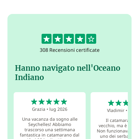
4.4
308 Recensioni certificate
Hanno navigato nell'Oceano
Indiano
5
5
Grazia
•
lug 2026
Vladimir
•
feb 
Una vacanza da sogno alle
Il catamarano n
Seychelles! Abbiamo
vecchio, ma è già "
trascorso una settimana
Non funzionava il s
fantastica in catamarano dal
uno dei serbatoi d