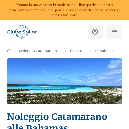
Prenota la tua vacanza in totale tranquillità: grazie alle nostre
assicurazioni complete, puoi pensare solo a goderti il mare. Scopri qui
come assicurarti.
GlobeSailor
Noleggio Catamarano
Caraibi
Le Bahamas
Noleggio Catamarano
alle Bahamas