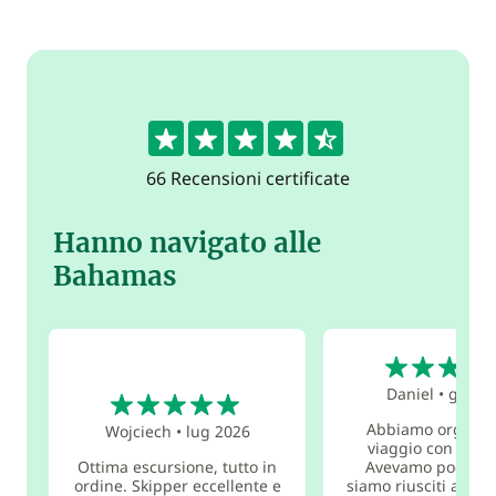
4.5
66 Recensioni certificate
Hanno navigato alle
Bahamas
5
5
Daniel
•
gen 2
Abbiamo organizz
Wojciech
•
lug 2026
viaggio con Fran
Ottima escursione, tutto in
Avevamo pochi gi
ordine. Skipper eccellente e
siamo riusciti a defi