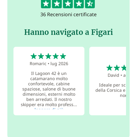
36 Recensioni certificate
Hanno navigato a Figari
5
5
Romaric
•
lug 2026
Il Lagoon 42 è un
David
•
ago 2
catamarano molto
confortevole, cabine
Ideale per scoprire
spaziose, salone di buone
della Corsica e la co
dimensioni, esterni molto
nord
ben arredati. Il nostro
skipper era molto profess...
leggere di più