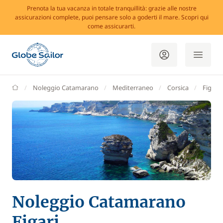
Prenota la tua vacanza in totale tranquillità: grazie alle nostre
assicurazioni complete, puoi pensare solo a goderti il mare. Scopri qui
come assicurarti.
GlobeSailor
Noleggio Catamarano
Mediterraneo
Corsica
Figari
Noleggio Catamarano
Figari