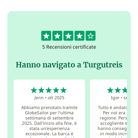
4.2
5 Recensioni certificate
Hanno navigato a Turgutreis
5
5
Jenn
•
ott 2025
Igor
•
set 20
Abbiamo prenotato tramite
Tutto è andato mol
GlobeSailor per l'ultima
Per noi era una 
settimana di settembre
regione. Personal
2025. Dall'inizio alla fine, è
accogliente e atte
stata un'esperienza
hanno consegnato 
eccezionale. La barca è
in modo incredibi