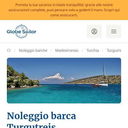
Prenota la tua vacanza in totale tranquillità: grazie alle nostre
assicurazioni complete, puoi pensare solo a goderti il mare. Scopri qui
come assicurarti.
GlobeSailor
Noleggio barche
Mediterraneo
Turchia
Turgutreis
Noleggio barca
Turgutreis