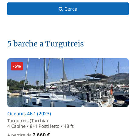
Cerca
5 barche a Turgutreis
-5%
Oceanis 46.1 (2023)
Turgutreis (Turchia)
4 Cabine • 8+1 Posti letto • 48 ft
2 660 €
A partire da