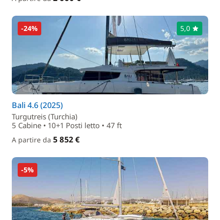
-24%
5,0
Bali 4.6 (2025)
Turgutreis (Turchia)
5 Cabine • 10+1 Posti letto • 47 ft
5 852 €
A partire da
-5%