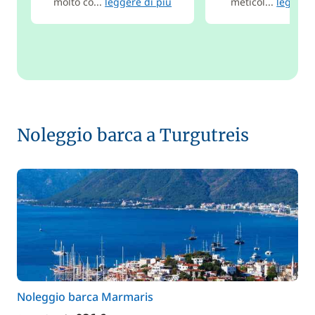
molto co...
leggere di più
meticol...
leggere 
Noleggio barca a Turgutreis
Noleggio barca Marmaris