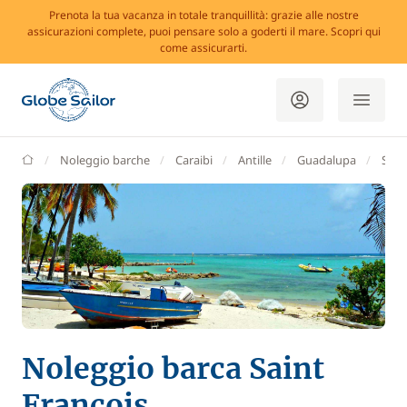
Prenota la tua vacanza in totale tranquillità: grazie alle nostre
assicurazioni complete, puoi pensare solo a goderti il mare. Scopri qui
come assicurarti.
GlobeSailor
Noleggio barche
Caraibi
Antille
Guadalupa
Sain
Noleggio barca Saint
François