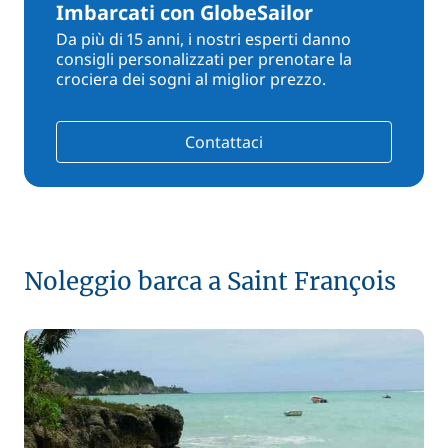
Imbarcati con GlobeSailor
Da più di 15 anni, i nostri esperti danno
consigli personalizzati per prenotare la
crociera dei sogni al miglior prezzo.
Contattaci
Noleggio barca a Saint François