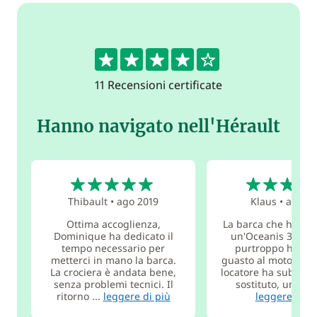
4.3
11 Recensioni certificate
Hanno navigato nell'Hérault
5
5
Thibault
•
ago 2019
Klaus
•
ago 20
Ottima accoglienza,
La barca che ho nol
Dominique ha dedicato il
un'Oceanis 381 de
tempo necessario per
purtroppo ha av
metterci in mano la barca.
guasto al motore. Tut
La crociera è andata bene,
locatore ha subito f
senza problemi tecnici. Il
sostituto, un Dufo
ritorno ...
leggere di più
leggere di p